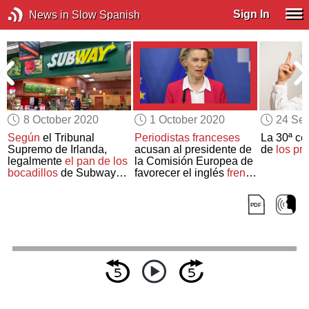
Sign In
News in Slow Spanish
8 October 2020
1 October 2020
24 Se
Según
el Tribunal
Periodistas franceses
La 30ª ce
Supremo de Irlanda,
acusan al presidente de
de
los pr
legalmente
el pan de los
la Comisión Europea de
bocadillos
de Subway
favorecer el inglés
frente
no es pan
a otros idiomas