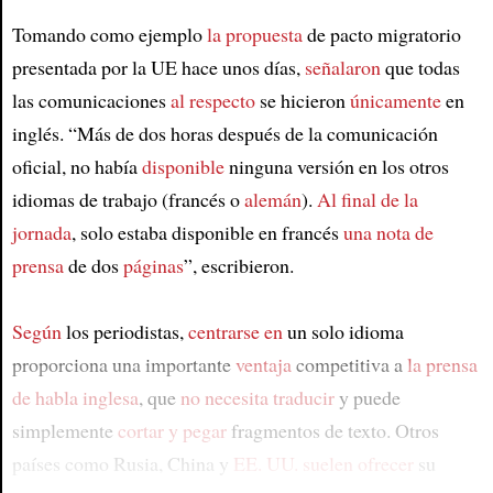
Tomando como ejemplo
la propuesta
de pacto migratorio
presentada por la UE hace unos días,
señalaron
que todas
las comunicaciones
al respecto
se hicieron
únicamente
en
inglés. “Más de dos horas después de la comunicación
oficial, no había
disponible
ninguna versión en los otros
idiomas de trabajo (francés o
alemán
).
Al final de la
jornada
, solo estaba disponible en francés
una nota de
prensa
de dos
páginas
”, escribieron.
Según
los periodistas,
centrarse en
un solo idioma
proporciona una importante
ventaja
competitiva a
la prensa
de habla inglesa
, que
no necesita traducir
y puede
simplemente
cortar y pegar
fragmentos de texto. Otros
países como Rusia, China y
EE. UU.
suelen ofrecer
su