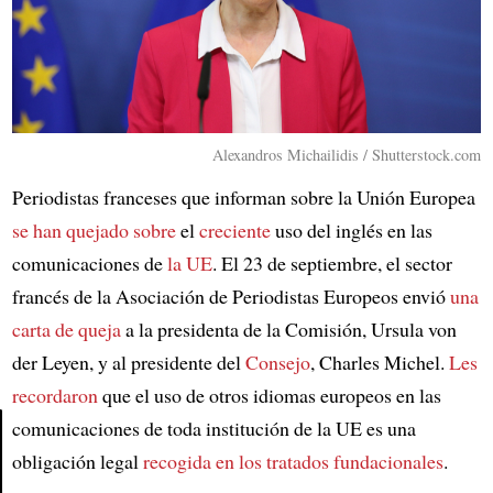
Alexandros Michailidis / Shutterstock.com
Periodistas franceses que informan sobre la Unión Europea
se han quejado sobre
el
creciente
uso del inglés en las
comunicaciones de
la UE
. El 23 de septiembre, el sector
francés de la Asociación de Periodistas Europeos envió
una
carta de queja
a la presidenta de la Comisión, Ursula von
der Leyen, y al presidente del
Consejo
, Charles Michel.
Les
recordaron
que el uso de otros idiomas europeos en las
comunicaciones de toda institución de la UE es una
obligación legal
recogida en los tratados fundacionales
.
Article