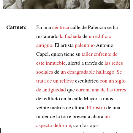
Carmen:
En una
céntrica
calle de Palencia se ha
restaurado
la fachada
de
un edificio
antiguo
. El artista
palentino
Antonio
Capel, quien tiene su
taller
enfrente de
este inmueble
, alertó a través de
las redes
sociales
de
un desagradable hallazgo
.
Se
trata de
un relieve
escultórico
con un siglo
de antigüedad
que
corona una de las torres
del edificio en la calle Mayor, a unos
veinte metros de altura.
El rostro
de una
mujer de la torre presenta ahora
un
aspecto deforme
, con los ojos