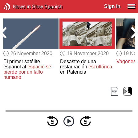
Sign In
News in Slow Spanish
26 November 2020
19 November 2020
19 No
El primer satélite
Desastre de una
Vagones d
español al
espacio
se
restauración
escultórica
a
pierde por un fallo
en Palencia
humano