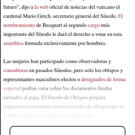
futuro”, dijo a
la web
oficial de noticias del vaticano el
cardenal Mario Grech, secretario general del Sínodo.
El
nombramiento
de Becquart al segundo
cargo
más
importante del Sínodo le dará el derecho a votar en esta
asamblea
formada exclusivamente por hombres.
Las mujeres han participado como observadoras y
consultoras
en pasados Sínodos, pero solo los obispos y
representantes masculinos electos o
designados de forma
especial
podían votar sobre los documentos finales
enviados al papa. El Sínodo de Obispos prepara
importantes reuniones internacionales de obispos que se
celebran cada pocos años en relación a
div