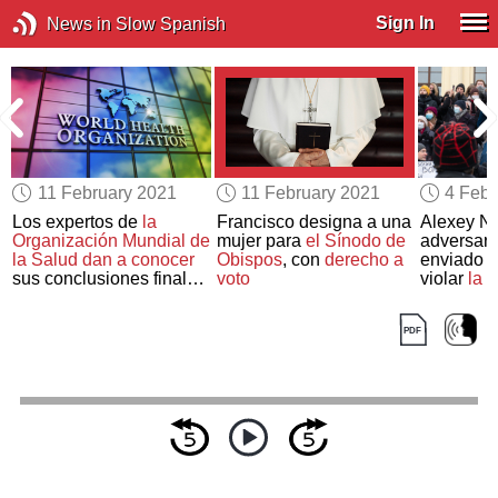
Sign In
News in Slow Spanish
11 February 2021
11 February 2021
4 Febr
Los expertos de
la
Francisco designa a una
Alexey Na
Organización Mundial de
mujer para
el Sínodo de
adversari
la Salud
dan a conocer
Obispos
, con
derecho a
enviado a
sus conclusiones finales
voto
violar
la l
sobre los orígenes del
condicion
coronavirus
multitudin