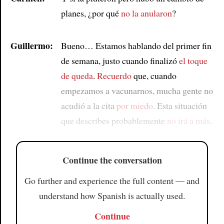
planes, ¿por qué
no la anularon
?
Guillermo:
Bueno… Estamos hablando del primer fin
de semana, justo cuando finalizó
el toque
de queda
.
Recuerdo
que, cuando
empezamos a vacunarnos, mucha gente no
acudió a la cita
por miedo
. Esta situación
que describes probablemente
no irá a más
.
Continue the conversation
Go further and experience the full content — and
understand how Spanish is actually used.
Continue