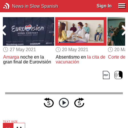
Sign In
News in Slow Spanish
27 May 2021
20 May 2021
20 Ma
Amarga
noche en la
Absentismo en
la cita de
Corte de 
gran final de Eurovisión
vacunación
TEXT SIZE