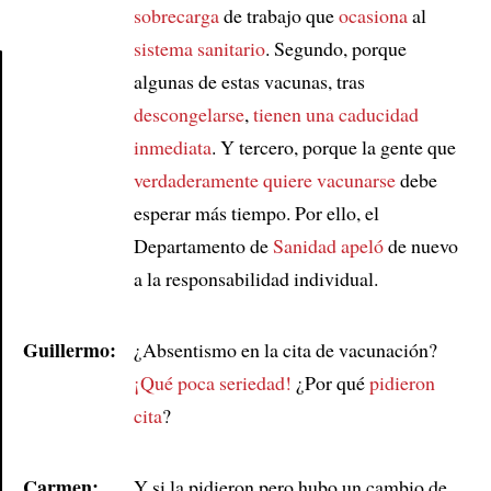
sobrecarga
de trabajo que
ocasiona
al
sistema sanitario
. Segundo, porque
algunas de estas vacunas, tras
descongelarse
,
tienen una caducidad
Article
inmediata
. Y tercero, porque la gente que
verdaderamente quiere vacunarse
debe
esperar más tiempo. Por ello, el
Departamento de
Sanidad
apeló
de nuevo
a la responsabilidad individual.
Guillermo:
¿Absentismo en la cita de vacunación?
¡Qué poca seriedad!
¿Por qué
pidieron
cita
?
Carmen:
Y si la pidieron pero hubo un cambio de