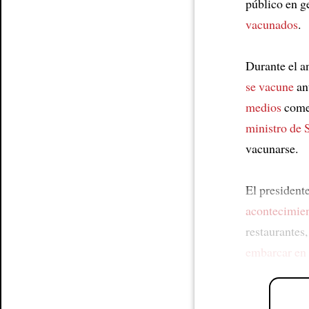
público en g
vacunados
.
Durante el a
se vacune
an
medios
comen
ministro de 
vacunarse.
El president
acontecimien
restaurantes
embarcar en