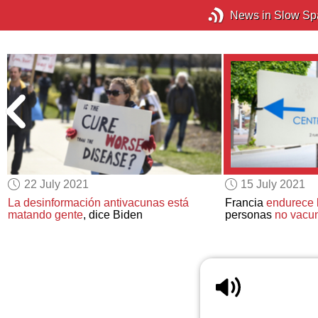
News in Slow Sp
22 July 2021
15 July 2021
La desinformación antivacunas está
Francia
endurece 
matando gente
, dice Biden
personas
no vacu