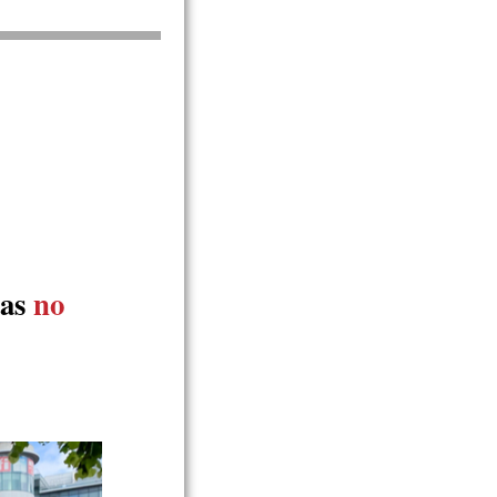
nas
no