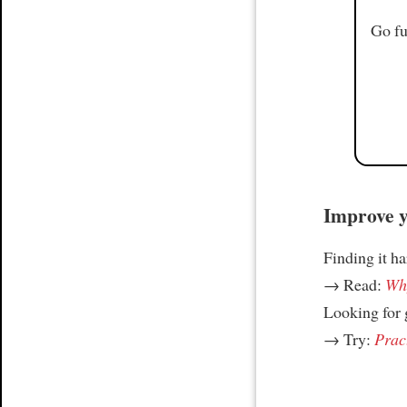
Go fu
Improve yo
Finding it h
→ Read:
Why
Looking for
→ Try:
Prac