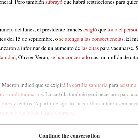
eneral. Pero también
subrayó
que habrá restricciones para quie
nuncio del lunes, el presidente francés
exigió
que
todo el person
tes del 15 de septiembre, o
se atenga a las consecuencias
. El m
zaron a informar de un aumento de
las citas
para vacunarse.
Sanidad
, Olivier Veran,
se han concertado
casi un millón de cita
e Macron indicó que se exigirá
la cartilla sanitaria
para
asistir a
tos multitudinarios
. La cartilla también será necesaria para ac
,
cines
y teatros. A partir de agosto, la cartilla sanitaria será nec
trenes y vuelos de largo recorrido
.
Continue the conversation