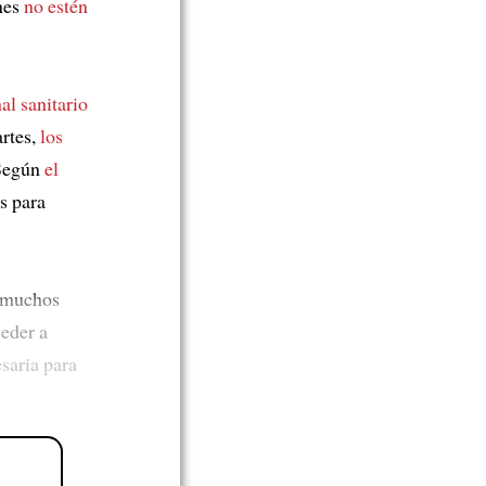
nes
no estén
al sanitario
artes,
los
 Según
el
s para
muchos
ceder a
esaria para