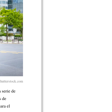
Shutterstock.com
 serie de
s de
ara el