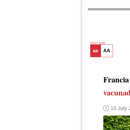
TEXT SIZE
aa
AA
Franci
vacunad
15 July