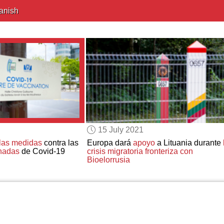
anish
15 July 2021
las medidas
contra las
Europa dará
apoyo
a Lituania durante
nadas
de Covid-19
crisis migratoria fronteriza con
Bioelorrusia