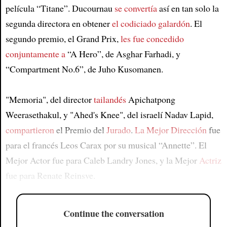
película “Titane”. Ducournau
se convertía
así en tan solo la
segunda directora en obtener
el codiciado galardón
. El
segundo premio, el Grand Prix,
les fue concedido
conjuntamente a
“A Hero”, de Asghar Farhadi, y
“Compartment No.6”, de Juho Kusomanen.
"Memoria", del director
tailandés
Apichatpong
Weerasethakul, y "Ahed's Knee", del israelí Nadav Lapid,
compartieron
el Premio del
Jurado
.
La Mejor Dirección
fue
para el francés Leos Carax por su musical “Annette”. El
Mejor Actor fue para Caleb Landry Jones, y la Mejor
Actriz
fue para Renate Reinsve.
Continue the conversation