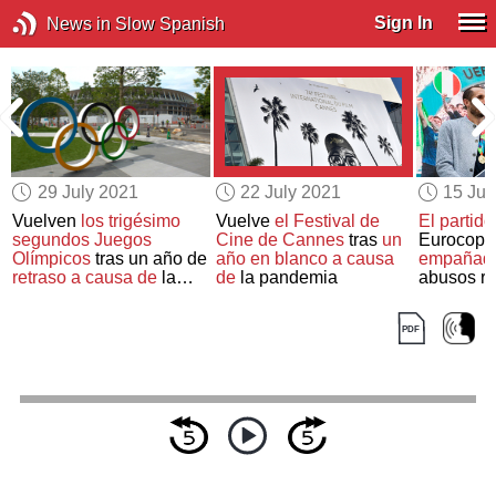
Sign In
News in Slow Spanish
29 July 2021
22 July 2021
15 Jul
Vuelven
los trigésimo
Vuelve
el Festival de
El partido
segundos Juegos
Cine de Cannes
tras
un
Eurocopa
Olímpicos
tras un año de
año en blanco a causa
empañado
?
retraso a causa de
la
de
la pandemia
abusos ra
pandemia
jugadores