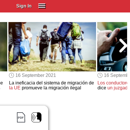
Sign In
SIGN IN
Spanish (Spain)
Spanish (Latino)
SUBSCRIBE
EDUCATIONAL LICENSES
GIFT CARDS
16 September 2021
16 Septemb
OTHER LANGUAGES
de
La ineficacia del sistema de migración de
Los conductore
s
la UE
promueve la migración ilegal
dice
un juzgad
ABOUT US
ADJUST COLORS