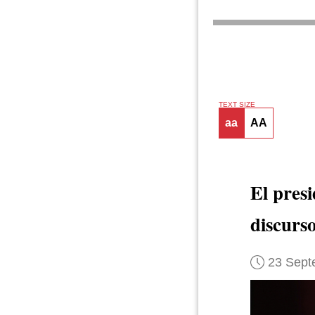
TEXT SIZE
aa
AA
El pres
discurs
23 Sept