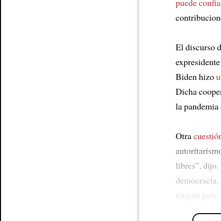
puede confia
contribucion
El discurso 
expresident
Biden hizo
u
Dicha cooper
la pandemia 
Otra
cuestió
autoritarism
libres”, dij
democracia,
ningún país.