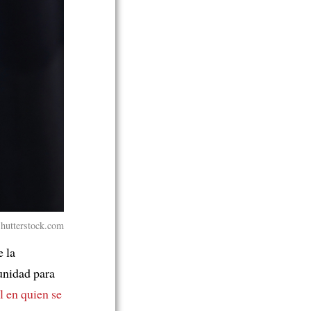
hutterstock.com
e la
unidad para
l en quien se