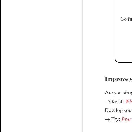
Go fu
Improve yo
Are you stru
→ Read:
Why
Develop your
→ Try:
Prac