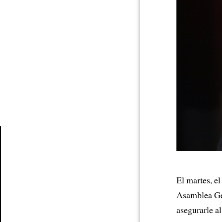
Article
El martes, e
Asamblea Ge
asegurarle 