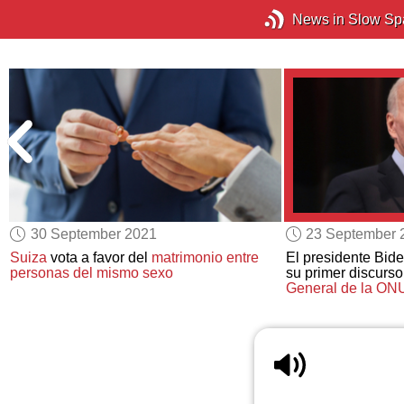
News in Slow Sp
30 September 2021
23 September 
Suiza
vota a favor del
matrimonio entre
El presidente Bid
personas del mismo sexo
su primer discurs
General de la ON