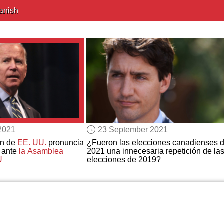
anish
2021
23 September 2021
en de
EE. UU.
pronuncia
¿Fueron las elecciones canadienses 
o ante
la Asamblea
2021 una innecesaria repetición de la
U
elecciones de 2019?