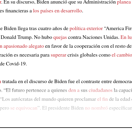
r
. En su discurso, Biden anunció que su Administración
planea
es financieras a
los países en desarrollo
.
de Biden llega tras cuatro años de
política exterior
“America Firs
e Donald Trump. No hubo
quejas
contra Naciones Unidas.
En lu
n apasionado alegato
en favor de la cooperación con el resto d
ación es necesaria para
superar
crisis globales como
el cambio
de Covid-19.
n
tratada en el discurso de Biden fue el contraste entre democra
o. “El futuro pertenece a quienes
den a
sus
ciudadanos
la capaci
o. “Los autócratas del mundo quieren proclamar
el fin
de la edad 
 pero
se equivocan
”. El presidente Biden
no nombró
específica