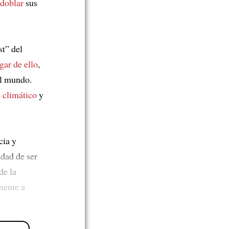
 doblar
sus
t” del
gar de ello
,
el mundo.
 climático
y
cia y
dad de ser
de la
mente a