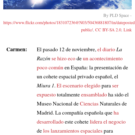
By PLD Space -
https://www.flickr.com/photos/183107236@N03/50436881807/in/dateposted
public/
,
CC BY-SA 2.0
,
Link
Carmen:
El pasado 12 de noviembre,
el diario
La
Razón
se hizo eco
de
un acontecimiento
poco común
en España: la presentación de
un cohete espacial privado español, el
Miura 1
.
El escenario elegido
para
ser
expuesto
totalmente
ensamblado
ha sido el
Museo Nacional de
Ciencias
Naturales de
Madrid. La compañía española que
ha
desarrollado
este cohete
lidera
el negocio
de
los lanzamientos espaciales
para