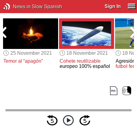
Sign In
News in Slow Spanish
25 November 2021
18 November 2021
18 No
Temor al “apagón”
Cohete reutilizable
Agresión
europeo 100% español
futbol fe