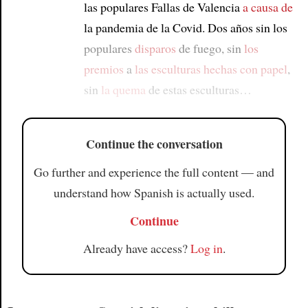
las populares Fallas de Valencia
a causa de
la pandemia de la Covid. Dos años sin los
populares
disparos
de fuego, sin
los
premios
a
las esculturas hechas con papel
,
sin
la quema
de estas esculturas…
Continue the conversation
Go further and experience the full content — and
understand how Spanish is actually used.
Continue
Already have access?
Log in
.