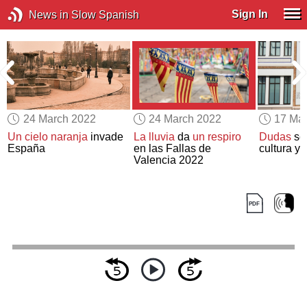
Sign In
News in Slow Spanish
24 March 2022
24 March 2022
17 Ma
Un cielo naranja
invade
La lluvia
da
un respiro
Dudas
sob
España
en las Fallas de
cultura y 
Valencia 2022