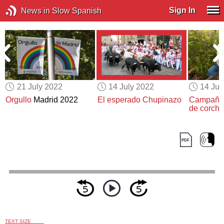
Sign In
News in Slow Spanish
21 July 2022
14 July 2022
14 Jul
Orgullo
Madrid 2022
El esperado Chupinazo
Campaña 
de corcho
TEXT SIZE