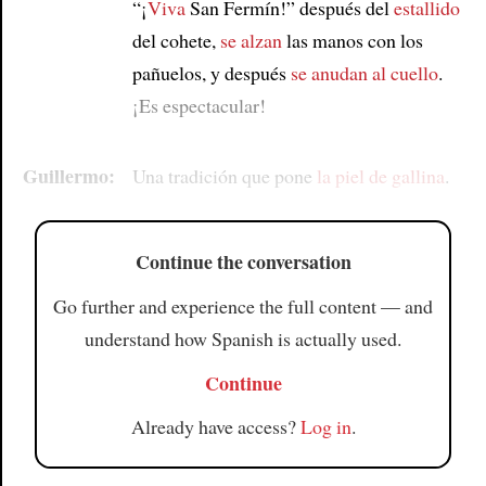
“¡
Viva
San Fermín!” después del
estallido
del cohete,
se alzan
las manos con los
pañuelos, y después
se anudan al cuello
.
¡Es espectacular!
Guillermo:
Una tradición que pone
la piel de gallina
.
Continue the conversation
Go further and experience the full content — and
understand how Spanish is actually used.
Continue
Already have access?
Log in
.