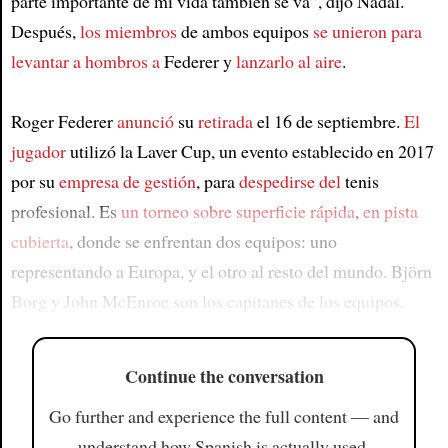
parte importante de mi vida también se va”, dijo Nadal.
Después,
los miembros
de ambos equipos
se unieron para
levantar a hombros a
Federer y
lanzarlo al aire
.
Roger Federer
anunció
su
retirada
el 16 de septiembre.
El
jugador
utilizó la Laver Cup, un evento establecido en 2017
por su
empresa de gestión
, para
despedirse del
tenis
profesional. Es
un torneo sobre superficie rápida
,
en pista
cubierta
, donde se enfrentan dos equipos: uno
representando a Europa, y el otro al resto del mundo. Björn
Borg y John McEnroe son los capitanes de los equipos.
Continue the conversation
Go further and experience the full content — and
understand how Spanish is actually used.