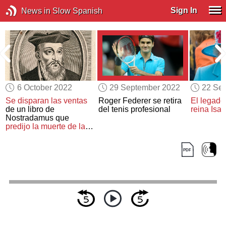
Sign In
News in Slow Spanish
6 October 2022
29 September 2022
22 Se
Se disparan las ventas
Roger Federer se retira
El legado
de un libro de
del tenis profesional
reina Isabe
e
Nostradamus que
predijo la muerte de la
reina