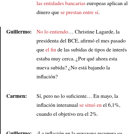
las entidades bancarias
europeas aplican al
dinero que
se prestan entre sí
.
Guillermo:
No lo entiendo
… Christine Lagarde, la
presidenta del BCE, afirmó el mes pasado
Article
que
el fin
de las subidas de tipos de interés
estaba muy cerca. ¿Por qué ahora esta
nueva subida? ¿No está bajando la
inflación?
Carmen:
Sí, pero no lo suficiente… En mayo, la
inflación interanual
se situó en
el 6,1%,
cuando el objetivo era el 2%.
Guillermo:
¡La inflación en la eurozona recupera su