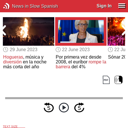
Sign In
News in Slow Spanish
29 June 2023
22 June 2023
22 Ju
n
Hogueras
, música y
Por primera vez desde
Sónar 20
diversión
en la noche
2008, el euríbor
rompe la
más corta del año
barrera
del 4%
TEXT SIZE