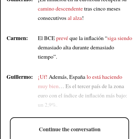
camino descendente
tras cinco meses
consecutivos
al alza
!
Carmen:
El BCE
prevé
que la inflación “
siga siendo
demasiado alta durante demasiado
tiempo”.
Guillermo:
¡Uf!
Además, España
lo está haciendo
muy bien
… Es el tercer país de la zona
euro con el índice de inflación más bajo:
un 2,9%.
Continue the conversation