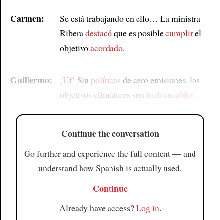
Carmen:
Se está trabajando en ello… La ministra
Ribera
destacó
que es posible
cumplir
el
objetivo
acordado
.
Guillermo:
¡Uf!
Sin
políticas
de cero emisiones, los
objetivos climáticos son
inalcanzables
.
Continue the conversation
Go further and experience the full content — and
understand how Spanish is actually used.
Continue
Already have access?
Log in
.