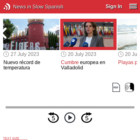
Sign In
News in Slow Spanish
27 July 2023
20 July 2023
20 Jul
Nuevo récord de
Cumbre
europea en
Playas pa
temperatura
Valladolid
TEXT SIZE