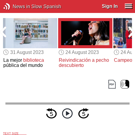
Sign In
News in Slow Spanish
31 August 2023
24 August 2023
24 Aug
La mejor
biblioteca
Reivindicación a pecho
Campeona
pública del mundo
descubierto
TEXT SIZE