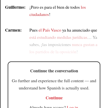
Guillermo:
¡Pero es para el bien de todos
los
ciudadanos
!
Carmen:
Pues
el País Vasco
ya ha anunciado que
está estudiando medidas jurídicas
… Ya
sabes, ¡las imposiciones
nunca gustan a
los partidos de la oposición
!
Continue the conversation
Go further and experience the full content — and
understand how Spanish is actually used.
Continue
Already have access?
Log in
.