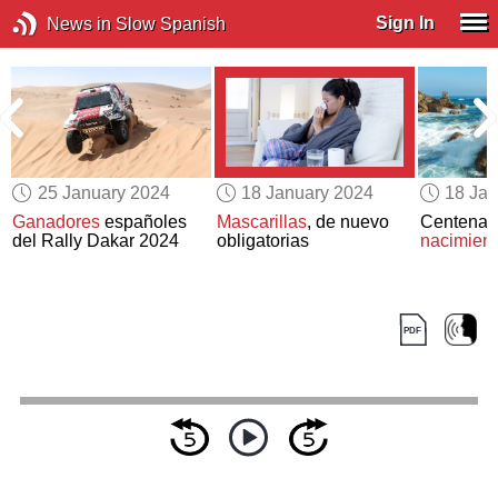
Sign In
News in Slow Spanish
25 January 2024
18 January 2024
18 Jan
Ganadores
españoles
Mascarillas
, de nuevo
Centenari
del Rally Dakar 2024
obligatorias
nacimient