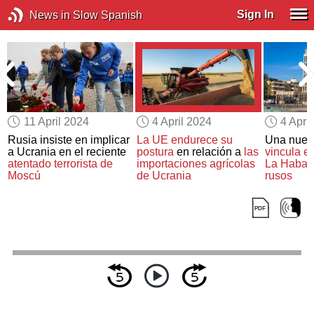
Sign In
News in Slow Spanish
11 April 2024
4 April 2024
4 Apri
Rusia insiste en implicar
La UE endurece su
Una nueva
a Ucrania en el reciente
postura
en relación a
las
vincula e
atentado terrorista de
importaciones agrícolas
La Haban
Moscú
de Ucrania
rusos