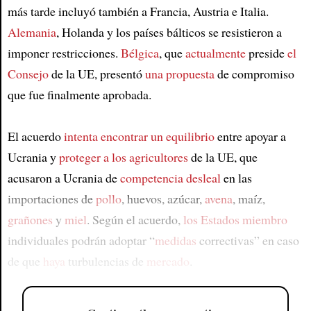
más tarde incluyó también a Francia, Austria e Italia.
Alemania
, Holanda y los países bálticos se resistieron a
imponer restricciones.
Bélgica
, que
actualmente
preside
el
Consejo
de la UE, presentó
una propuesta
de compromiso
que fue finalmente aprobada.
El acuerdo
intenta encontrar un equilibrio
entre apoyar a
Ucrania y
proteger a
los agricultores
de la UE, que
acusaron a Ucrania de
competencia desleal
en las
importaciones de
pollo
, huevos, azúcar,
avena
, maíz,
grañones
y
miel
. Según el acuerdo,
los Estados miembro
individuales podrán adoptar “
medidas
correctivas” en caso
de que
haya
turbulencias de
mercado
.