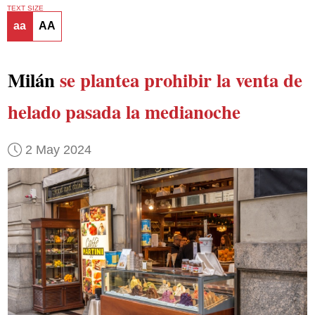
TEXT SIZE
aa
AA
Milán
se plantea prohibir la venta de
helado pasada la medianoche
2 May 2024