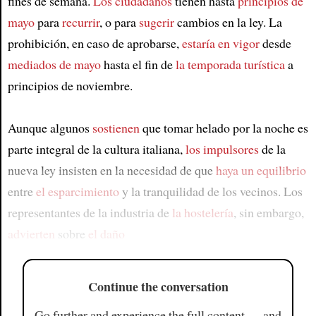
fines de semana.
Los ciudadanos
tienen hasta
principios de
mayo
para
recurrir
, o para
sugerir
cambios en la ley. La
prohibición, en caso de aprobarse,
estaría en vigor
desde
mediados de mayo
hasta el fin de
la temporada turística
a
principios de noviembre.
Aunque algunos
sostienen
que tomar helado por la noche es
parte integral de la cultura italiana,
los impulsores
de la
nueva ley insisten en la necesidad de que
haya un equilibrio
entre
el esparcimiento
y la tranquilidad de los vecinos. Los
representantes de la industria de
la hostelería
, sin embargo,
advierten
sobre
el daño
Continue the conversation
Go further and experience the full content — and