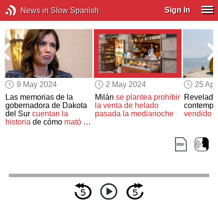
Sign In
News in Slow Spanish
9 May 2024
2 May 2024
25 Apr
Las memorias de la
Milán
se plantea prohibir
Revelado e
gobernadora de Dakota
la venta de helado
contemp
del Sur
cuentan la
pasada la medianoche
vendido
d
historia
de cómo
mató a
su perra