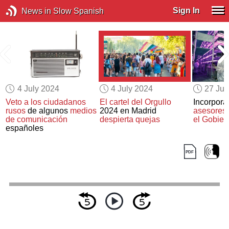
Sign In
News in Slow Spanish
4 July 2024
4 July 2024
27 Ju
Veto a los ciudadanos
El cartel del Orgullo
Incorpora
rusos
de algunos
medios
2024 en Madrid
asesores c
de comunicación
despierta quejas
el Gobier
españoles