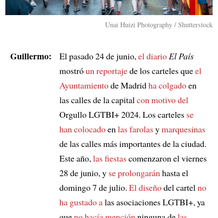
Unai Huizi Photography / Shutterstock
Guillermo:
El pasado 24 de junio,
el diario
El País
mostró
un reportaje
de los carteles que
el
Ayuntamiento
de Madrid
ha colgado
en
las calles de la capital
con motivo del
Orgullo LGTBI+ 2024. Los carteles
se
han colocado
en
las farolas
y
marquesinas
de las calles más importantes de la ciudad.
Este año,
las fiestas
comenzaron el viernes
28 de junio, y
se prolongarán
hasta el
domingo 7 de julio.
El diseño
del cartel
no
ha gustado a
las asociaciones LGTBI+, ya
que
no hacía mención
ninguna de
las