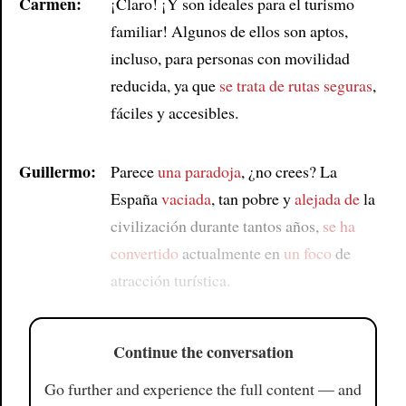
Carmen:
¡Claro! ¡Y son ideales para el turismo
familiar! Algunos de ellos son aptos,
incluso, para personas con movilidad
reducida, ya que
se trata de rutas seguras
,
fáciles y accesibles.
Guillermo:
Parece
una paradoja
, ¿no crees? La
España
vaciada
, tan pobre y
alejada de
la
civilización durante tantos años,
se ha
convertido
actualmente en
un foco
de
atracción turística.
Continue the conversation
Go further and experience the full content — and