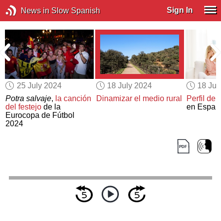
Sign In
News in Slow Spanish
25 July 2024
18 July 2024
18 Jul
Potra salvaje
,
la canción
Dinamizar el medio rural
Perfil de 
del festejo
de la
en Españ
Eurocopa de Fútbol
2024