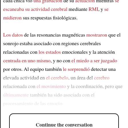
cada chica vio
una grabación
de su
actuación
mientras
se
escaneaba su actividad cerebral
mediante
RMI
, y
se
midieron
sus respuestas fisiológicas.
Los datos
de las resonancias magnéticas
mostraron
que el
sonrojo estaba asociado con regiones cerebrales
relacionadas con
los estados
emocionales y la atención
centrada en uno mismo
, y no con
el miedo a ser juzgado
por otros. Al equipo también
le sorprendió
detectar una
elevada actividad en
el cerebelo
, un área del
cerebro
relacionada con
el movimiento
y la coordinación, pero que
últimamente
también ha sido asociada con el
procesamiento de las emocio
Continue the conversation