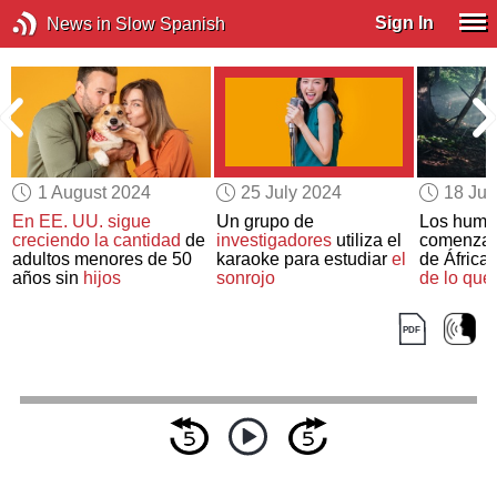
Sign In
News in Slow Spanish
1 August 2024
25 July 2024
18 Jul
En EE. UU. sigue
Un grupo de
Los huma
e
creciendo la cantidad
de
investigadores
utiliza el
comenzar
adultos menores de 50
karaoke para estudiar
el
de África
años sin
hijos
sonrojo
de lo que 