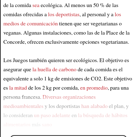
de la comida
sea
ecológica. Al menos un 50 % de las
comidas ofrecidas a
los deportistas
, al personal y a
los
medios de comunicación
tienen que ser vegetarianas o
veganas. Algunas instalaciones, como las de la Place de la
Concorde, ofrecen exclusivamente opciones vegetarianas.
Los Juegos también quieren ser ecológicos. El objetivo es
asegurar que
la huella de carbono
de cada comida es el
equivalente a solo 1 kg de emisiones de CO2. Este objetivo
es
la mitad
de los 2 kg por comida,
en promedio
, para una
persona francesa.
Diversas organizaciones
medioambientales
y los deportistas
han alabado
el plan, y
lo consideran
un paso adelante
en
la búsqueda de hábitos
alimentarios
más
sano