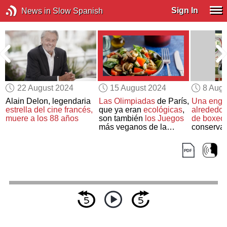
Sign In
News in Slow Spanish
22 August 2024
15 August 2024
8 Augu
Alain Delon, legendaria
Las Olimpiadas
de París,
Una enga
estrella del cine francés,
que ya eran
ecológicas
,
alrededor
muere a los 88 años
son también
los Juegos
de boxeo
más veganos de la
conserva
historia