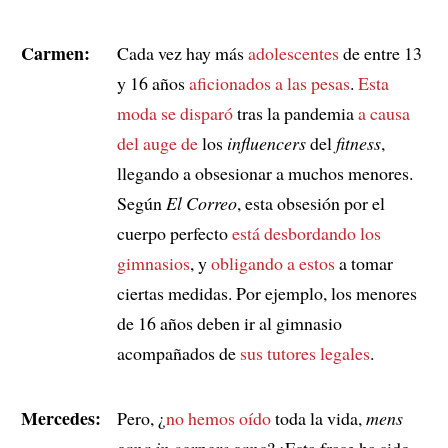
Carmen:
Cada vez hay más
adolescentes
de entre 13
y 16 años
aficionados a las pesas
.
Esta
moda se disparó
tras la pandemia
a causa
del auge de
los
influencers
del
fitness
,
llegando a obsesionar a muchos menores.
Según
El Correo
, esta obsesión por el
cuerpo perfecto
está desbordando los
gimnasios
, y
obligando a estos
a tomar
ciertas medidas. Por ejemplo, los menores
de 16 años deben ir al gimnasio
acompañados de
sus tutores legales
.
Mercedes:
Pero, ¿
no hemos oído
toda la vida,
mens
sana in corpore sano
? ¡Esta frase ha sido