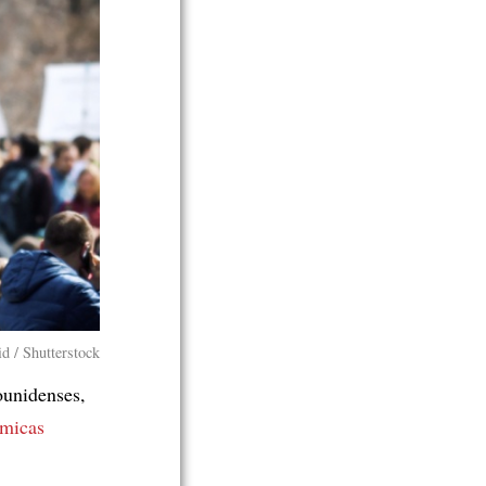
d / Shutterstock
ounidenses,
émicas