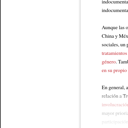
indocumentad
indocument
Aunque las o
China y Méx
sociales, un
tratamientos
género
. Tam
en su propio 
En general,
relación a T
involucració
mayor priori
participació