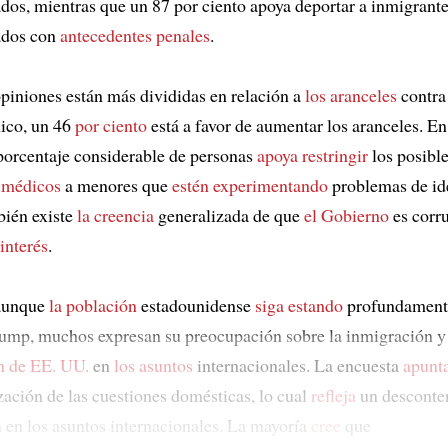
os, mientras que un 87 por ciento apoya deportar a inmigrant
ados con
antecedentes penales
.
piniones están más divididas en relación a
los aranceles
contra
ico, un 46
por ciento
está a favor de aumentar los aranceles. E
 porcentaje considerable de personas
apoya restringir
los posibl
 médicos
a menores que
estén experimentando
problemas de id
bién existe
la creencia
generalizada de que
el Gobierno
es corr
interés
.
 aunque
la población
estadounidense
siga estando
profundamente
rump, muchos expresan su preocupación sobre la inmigración y
n de EE. UU.
en
los asuntos
internacionales. La encuesta
apunta
zación de las cuestiones domésticas, lo cual
refleja
un desconten
n en los asuntos internacionales. La mayoría
cree
que