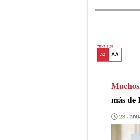
TEXT SIZE
aa
AA
Muchos 
más de 
23 Janu