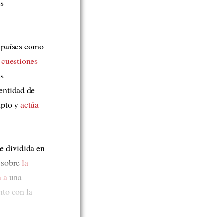
es
 países como
n
cuestiones
es
entidad de
upto y
actúa
 dividida en
 sobre
la
 a
una
to con la