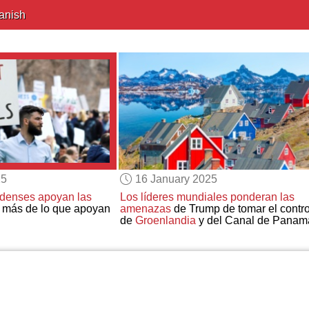
anish
25
16 January 2025
denses apoyan las
Los líderes mundiales ponderan las
más de lo que apoyan
amenazas
de Trump de tomar el contro
de
Groenlandia
y del Canal de Panam