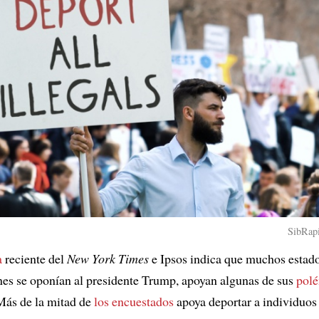
SibRapi
a
reciente del
New York Times
e Ipsos indica que muchos estad
nes se oponían al presidente Trump, apoyan algunas de sus
pol
Más de la mitad de
los encuestados
apoya deportar a individuos