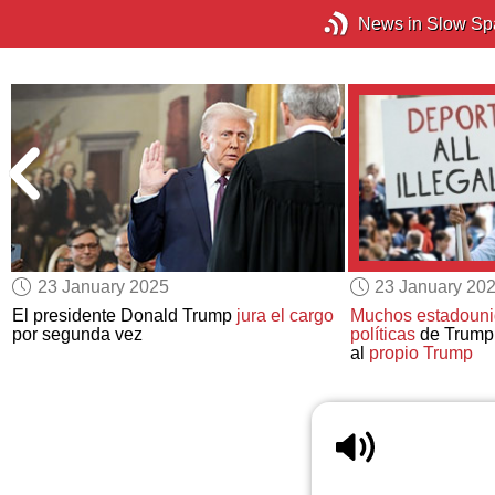
News in Slow Sp
23 January 2025
23 January 20
El presidente Donald Trump
jura el cargo
Muchos estadouni
por segunda vez
políticas
de Trump 
al
propio Trump