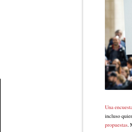
Article
Una encuest
incluso quie
propuestas
. 