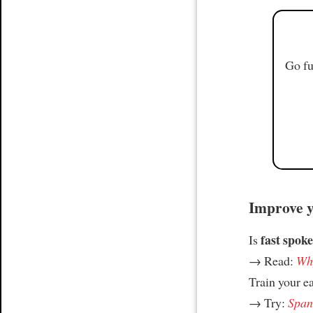
Go fu
Improve yo
fast spoke
Is
→ Read:
Why
Train your e
→ Try:
Spani