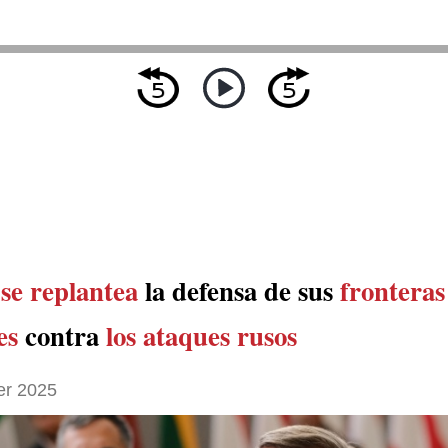
a
se replantea
la defensa de sus
fronteras
es
contra
los ataques rusos
er 2025