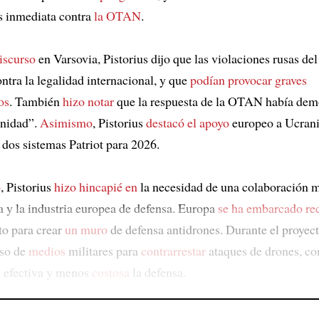
 inmediata contra
la OTAN
.
iscurso
en Varsovia, Pistorius dijo que las violaciones rusas de
ntra la legalidad internacional, y que
podían provocar graves
os
. También
hizo notar
que la respuesta de la OTAN había dem
unidad”.
Asimismo
, Pistorius
destacó el apoyo
europeo a Ucrani
dos sistemas Patriot para 2026.
o
, Pistorius
hizo hincapié en
la necesidad de una colaboración 
a y la industria europea de defensa. Europa
se ha embarcado re
to para crear
un muro
de defensa antidrones. Durante el proyect
uso de
medios
militares para
contrarrestar
ataques de drones, con
 efectiva y menos
costosa
la defensa.