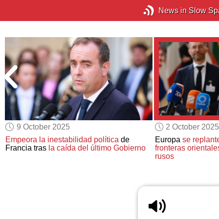
News in Slow Sp
9 October 2025
2 October 2025
Empeora la inestabilidad política
de
Europa
se replant
Francia tras
la caída del último Gobierno
fronteras orientale
rusos