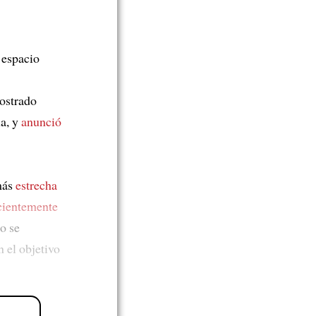
l espacio
ostrado
a, y
anunció
más
estrecha
cientemente
o se
 el objetivo