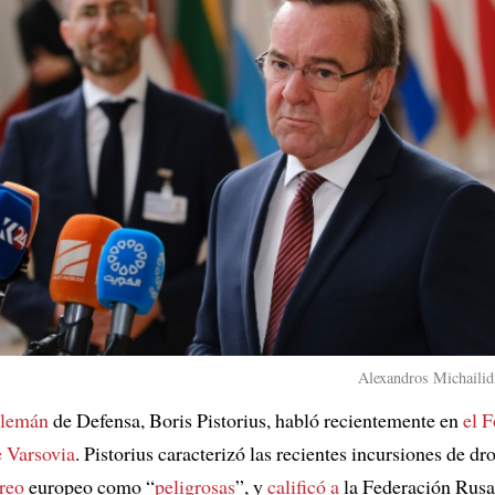
Alexandros Michailidi
alemán
de Defensa, Boris Pistorius, habló recientemente en
el F
 Varsovia
. Pistorius caracterizó las recientes incursiones de dr
éreo
europeo como “
peligrosas
”, y
calificó a
la Federación Rus