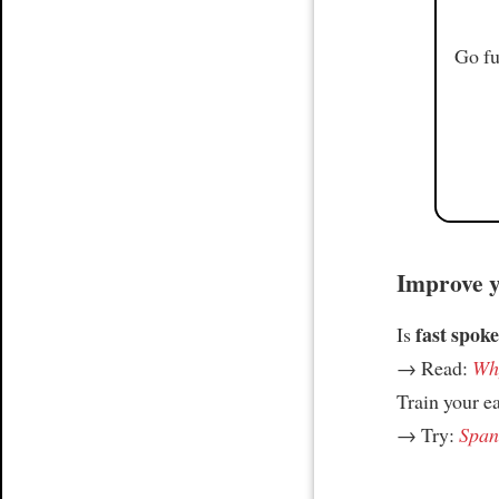
Go fu
Improve yo
fast spoke
Is
→ Read:
Why
Train your e
→ Try:
Spani