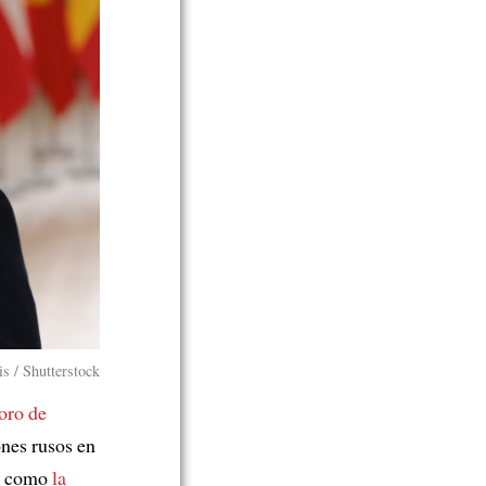
s / Shutterstock
oro de
ones rusos en
a como
la