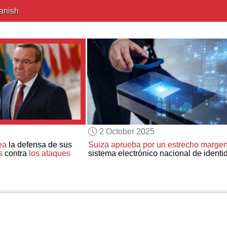
anish
2 October 2025
ea
la defensa de sus
Suiza aprueba por un estrecho marge
s
contra
los ataques
sistema electrónico nacional de identi