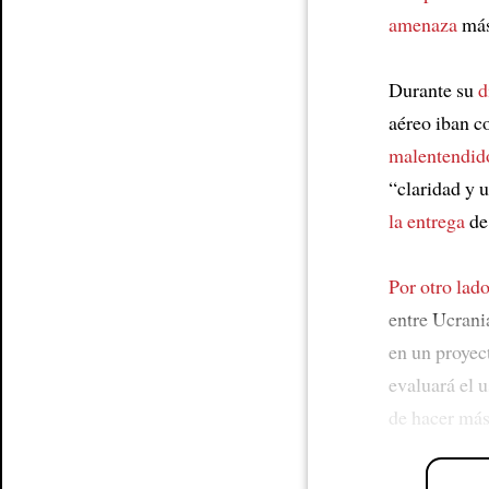
amenaza
más
Durante su
d
aéreo iban co
malentendid
“claridad y 
la entrega
de 
Por otro lad
entre Ucrani
en un proyec
evaluará el 
de hacer más