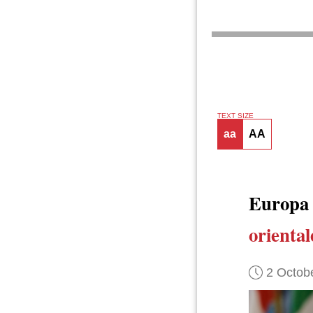
TEXT SIZE
aa
AA
Europ
oriental
2 Octob