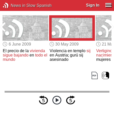
Sign In
News in Slow Spanish
6 June 2009
30 May 2009
21 Ma
El precio de la
vivienda
Violencia en templo
sij
Vertigino
sigue bajando
en
todo el
en Austria; gurú sij
nacimien
mundo
asesinado
mujeres
s