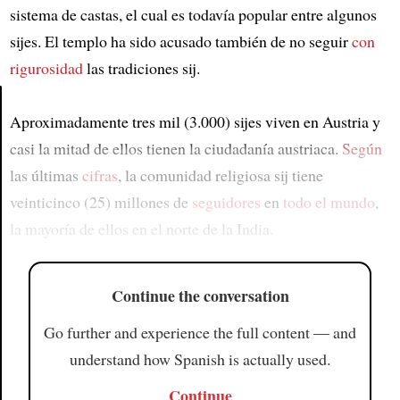
sistema de castas, el cual es todavía popular entre algunos
sijes. El templo ha sido acusado también de no seguir
con
rigurosidad
las tradiciones sij.
Aproximadamente tres mil (3.000) sijes viven en Austria y
Article
casi la mitad de ellos tienen la ciudadanía austriaca.
Según
las últimas
cifras
, la comunidad religiosa sij tiene
veinticinco (25) millones de
seguidores
en
todo el mundo
,
la mayoría de ellos en el norte de la India.
Continue the conversation
Go further and experience the full content — and
understand how Spanish is actually used.
Continue