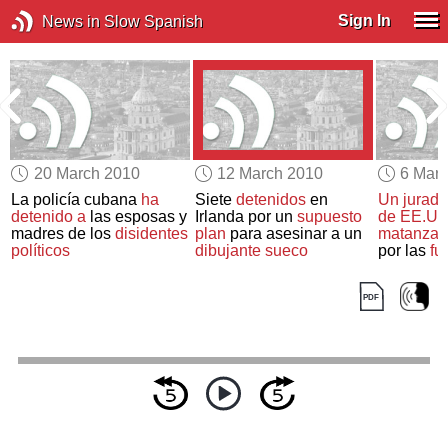
Sign In
News in Slow Spanish
20 March 2010
12 March 2010
6 Mar
La policía cubana
ha
Siete
detenidos
en
Un jurado
detenido a
las esposas y
Irlanda por un
supuesto
de EE.UU
madres de los
disidentes
plan
para asesinar a un
matanza 
políticos
dibujante sueco
por las
fu
durante l
Guerra M
genocidio