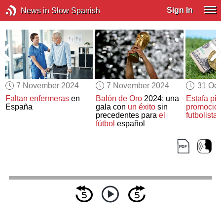
Sign In
News in Slow Spanish
7 November 2024
7 November 2024
31 Oct
Faltan enfermeras
en
Balón de Oro
2024: una
Estafa pi
España
gala con
un éxito
sin
promocio
precedentes para
el
futbolist
fútbol
español