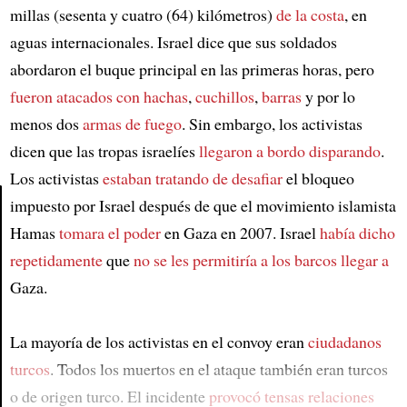
millas (sesenta y cuatro (64) kilómetros)
de la costa
, en
aguas internacionales. Israel dice que sus soldados
abordaron el buque principal en las primeras horas, pero
fueron atacados con
hachas
,
cuchillos
,
barras
y por lo
menos dos
armas de fuego
. Sin embargo, los activistas
dicen que las tropas israelíes
llegaron a bordo disparando
.
Los activistas
estaban tratando de desafiar
el bloqueo
impuesto por Israel después de que el movimiento islamista
Hamas
tomara el poder
en Gaza en 2007. Israel
había dicho
Article
repetidamente
que
no se les permitiría a los barcos llegar a
Gaza.
La mayoría de los activistas en el convoy eran
ciudadanos
turcos
. Todos los muertos en el ataque también eran turcos
o de origen turco. El incidente
provocó tensas relaciones