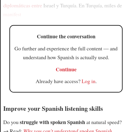
diplomáticas entre
Israel y Turquía. En Turquía, miles de
manifest
Continue the conversation
Go further and experience the full content — and
understand how Spanish is actually used.
Continue
Already have access?
Log in
.
Improve your Spanish listening skills
struggle with spoken Spanish
Do you
at natural speed?
→ Read:
Why you can't understand spoken Spanish