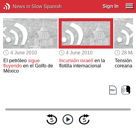
Sign In
News in Slow Spanish
4 June 2010
4 June 2010
28 Ma
El petróleo
sigue
Incursión israelí
en la
Tensión e
l
fluyendo
en el Golfo de
flotilla internacional
coreana
México