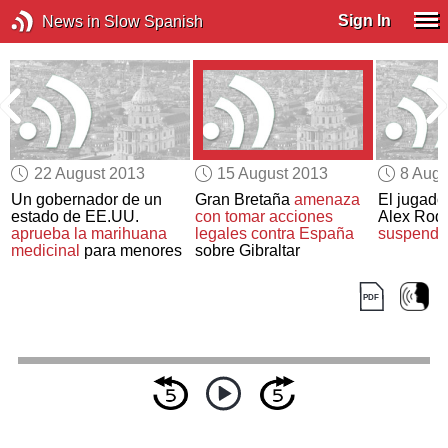
Sign In
News in Slow Spanish
22 August 2013
15 August 2013
8 Augu
Un gobernador de un
Gran Bretaña
amenaza
El jugado
estado de EE.UU.
con tomar acciones
Alex Rod
aprueba la marihuana
legales contra España
suspendi
medicinal
para menores
sobre Gibraltar