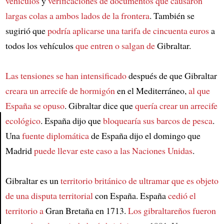
vehículos
y
verificaciones de documentos
que causaron
largas colas
a ambos lados de la frontera
. También se
sugirió que
podría aplicarse una tarifa de cincuenta euros
a
todos los vehículos
que entren o salgan de
Gibraltar.
Las tensiones se han intensificado
después de que Gibraltar
creara un arrecife de hormigón
en el Mediterráneo,
al que
España se opuso
. Gibraltar dice que
quería crear un arrecife
ecológico
. España dijo que
bloquearía sus barcos de pesca
.
Una
fuente diplomática
de España dijo el domingo que
Article
Madrid
puede llevar este caso a las Naciones Unidas
.
Gibraltar es un
territorio británico de ultramar
que es objeto
de una disputa territorial
con España. España
cedió el
territorio a
Gran Bretaña en 1713.
Los gibraltareños fueron