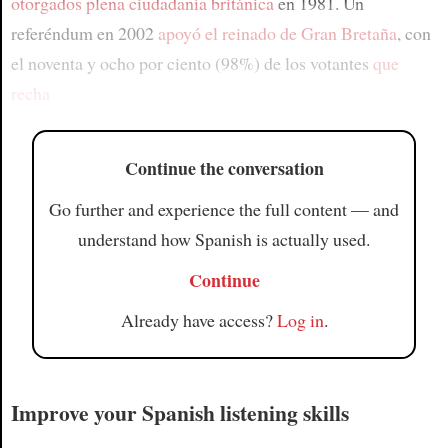
otorgados plena ciudadanía británica
en 1981. Un
referéndum en 2002
apoyó el reinado de Gran Bretaña
, con
el noventa y ocho por ciento (98%) de los votantes
que
recha
Continue the conversation
Go further and experience the full content — and
understand how Spanish is actually used.
Continue
Already have access?
Log in
.
Improve your Spanish listening skills