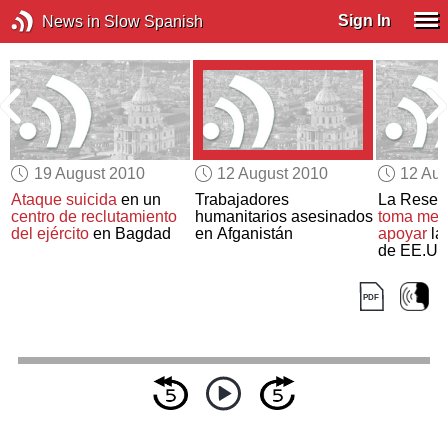
Sign In
News in Slow Spanish
19 August 2010
12 August 2010
12 Aug
Ataque suicida
en un
Trabajadores
La Reser
centro de reclutamiento
humanitarios asesinados
toma med
del ejército
en Bagdad
en Afganistán
apoyar
la
de EE.UU