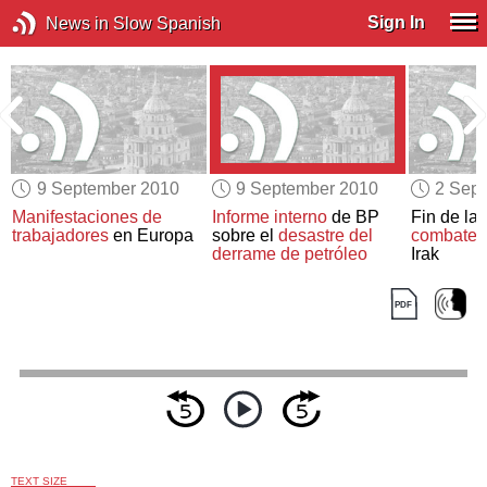
Sign In
News in Slow Spanish
9 September 2010
9 September 2010
2 Sep
Manifestaciones de
Informe interno
de BP
Fin de la
trabajadores
en Europa
sobre el
desastre del
combate
d
derrame de petróleo
Irak
TEXT SIZE