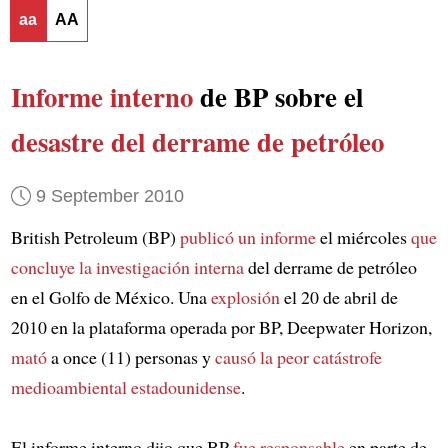
aa
AA
Informe interno
de BP sobre el
desastre del derrame de petróleo
9 September 2010
British Petroleum (BP)
publicó un informe
el miércoles
que
concluye la investigación interna
del derrame de petróleo
en el Golfo de México. Una
explosión
el 20 de abril de
2010 en la plataforma operada por BP, Deepwater Horizon,
mató
a once (11) personas y
causó la peor
catástrofe
medioambiental estadounidense
.
El informe interno dijo que BP
fue responsable
en parte de