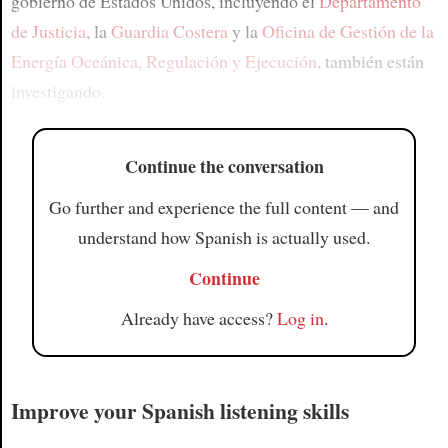
gobierno de Estados Unidos, incluyendo el
Departamento
de Justicia
, la
Guardia Costera
y la
Oficina de Gestión de la
Energía Oceánica, Regulación y Ejecución
, también están
investigando.
Continue the conversation
Go further and experience the full content — and
understand how Spanish is actually used.
Continue
Already have access?
Log in
.
Improve your Spanish listening skills