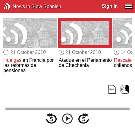
Sign In
News in Slow Spanish
21 October 2010
21 October 2010
14 Oct
Huelgas
en Francia por
Ataque en el Parlamento
Rescate
d
las reformas de
de Chechenia
chilenos
pensiones