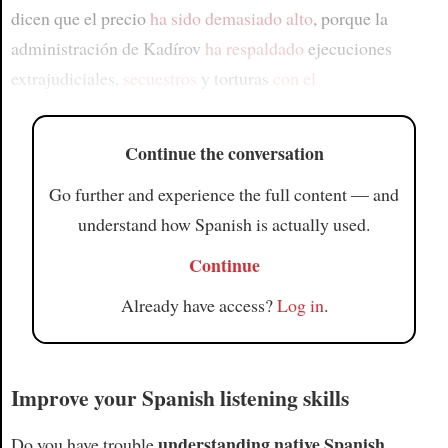
dicen que el precio
ha sido demasiado alto
, porque la
administración de Kadírov
ha respaldado
ejecuciones
extrajudiciales,
secuestros
y torturas
con el
Continue the conversation
Go further and experience the full content — and
understand how Spanish is actually used.
Continue
Already have access?
Log in
.
Improve your Spanish listening skills
understanding native Spanish
Do you have trouble