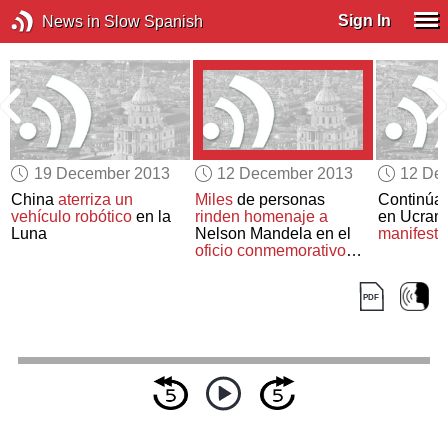
Sign In
News in Slow Spanish
19 December 2013
12 December 2013
12 De
China
aterriza un
Miles
de personas
Continúa l
vehículo robótico
en la
rinden homenaje a
en Ucran
Luna
Nelson Mandela en el
manifesta
oficio conmemorativo
nacional