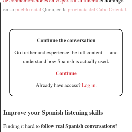
de conmemoraciones
en vísperas a su funeral
el domingo
en su
pueblo natal
Qunu, en la
provincia del Cabo Oriental
.
Article
Continue the conversation
Go further and experience the full content — and
understand how Spanish is actually used.
Continue
Already have access?
Log in
.
Improve your Spanish listening skills
follow real Spanish conversations
Finding it hard to
?