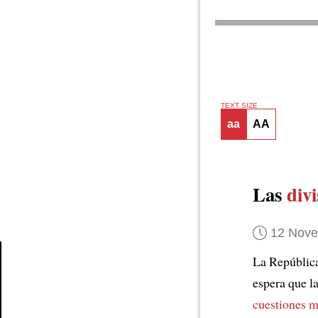
TEXT SIZE
aa
AA
Las
divi
12 Nov
La Repúblic
espera que l
Article
cuestiones m