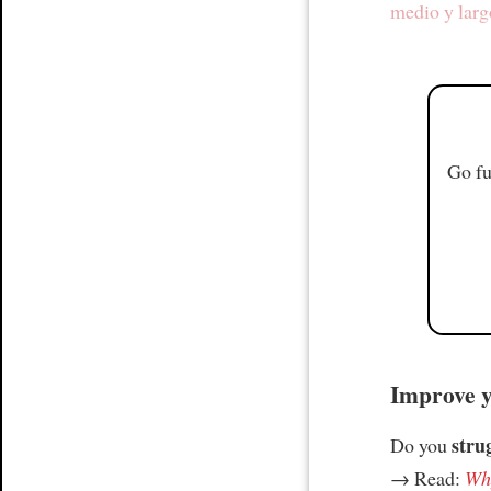
medio y larg
Go fu
Improve yo
stru
Do you
→ Read:
Why