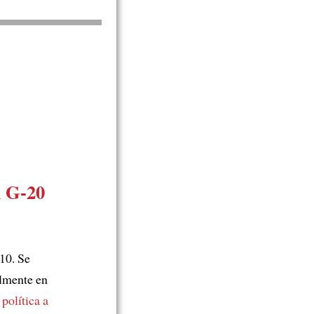
l G-20
10. Se
almente en
política a