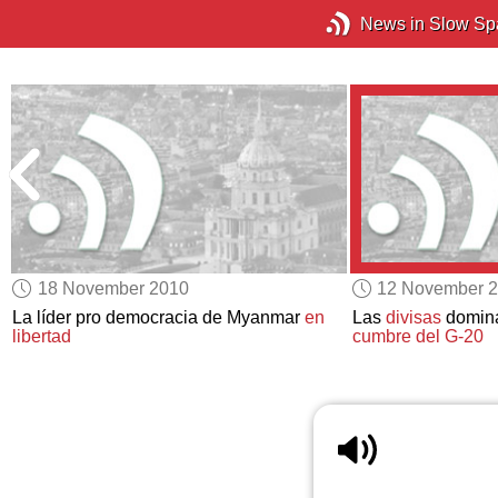
News in Slow Sp
18 November 2010
12 November 
La líder pro democracia de Myanmar
en
Las
divisas
domin
libertad
cumbre del G-20