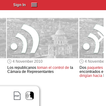
Sign In
SIGN IN
Spanish (Spain)
Spanish (Latino)
SUBSCRIBE
EDUCATIONAL LICENSES
GIFT CARDS
4 November 2010
4 November
OTHER LANGUAGES
Los republicanos
toman el control de
la
Dos
paquetes
c
Cámara de Representantes
encontrados en
ABOUT US
dirigían hacia
E
ADJUST COLORS