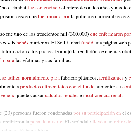
 Zhao Lianhai
fue sentenciado
el miércoles a dos años y medio d
 prisión desde que
fue tomado por
la policía en noviembre de 2
hao fue uno de los trescientos mil (300.000)
que enfermaron por
nos seis
bebés
murieron. El Sr. Lianhai
fundó
una página web p
 información a los padres. Empujó la rendición de cuentas ofici
ón para
las víctimas y sus familias.
a
se utiliza normalmente para
fabricar plásticos,
fertilizantes
y
almente a
productos alimenticios
con el fin de
aumentar su
con
l
veneno
puede causar
cálculos renales
e
insuficiencia renal
.
e (20) personas fueron condenadas
por su participación en
el e
s recibieron la
pena de muerte
. El escándalo
llevó a
un
retiro d
roductos lácteos chinos.