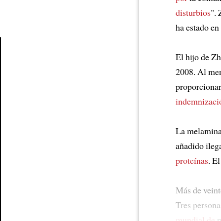
disturbios
".
ha estado en
El hijo de Z
Article
2008. Al me
proporcionar
indemnizaci
La melamin
añadido ileg
proteínas
. E
Más de veint
Tres persona
mundial de
p