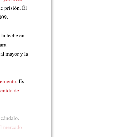
e prisión. Él
009.
la leche en
ara
al mayor y la
cemento
. Es
tenido de
scándalo.
el mercado