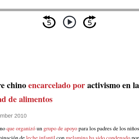
e chino
encarcelado por
activismo en la
ad de alimentos
ember 2010
ino
que organizó
un
grupo de apoyo
para los padres de los niño
minación de
leche infantil
con
melamina
ha sido condenado
por