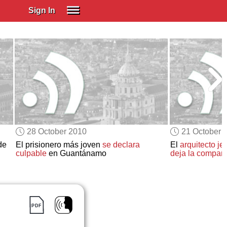
Sign In
SIGN IN
Spanish (Spain)
Spanish (Latino)
SUBSCRIBE
EDUCATIONAL LICENSES
GIFT CARDS
28 October 2010
21 October 
OTHER LANGUAGES
de
El prisionero más joven
se declara
El
arquitecto je
culpable
en Guantánamo
deja la compañ
ABOUT US
ADJUST COLORS