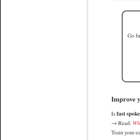
Go fu
Improve yo
fast spoke
Is
→ Read:
Why
Train your e