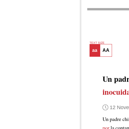
TEXT SIZE
aa
AA
Un padr
inocuid
12 Nov
Un padre ch
por
la conta