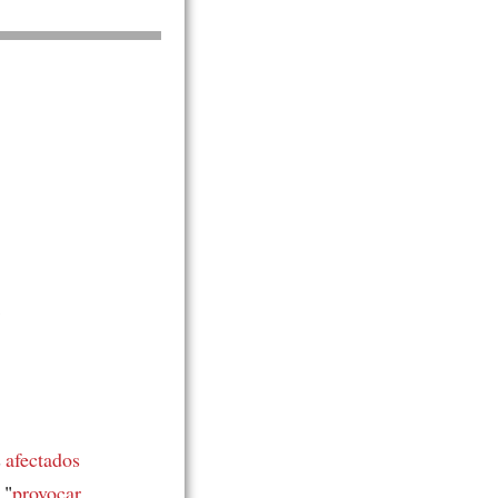
s
afectados
 "
provocar