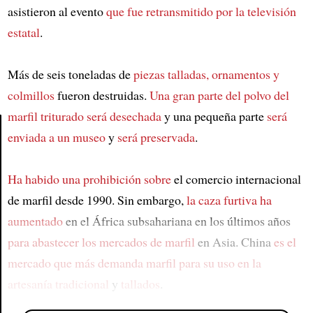
asistieron al evento
que fue retransmitido por la televisión
estatal
.
Más de seis toneladas de
piezas talladas, ornamentos y
colmillos
fueron destruidas.
Una gran parte del polvo del
marfil triturado
será desechada
y una pequeña parte
será
enviada a un museo
y
será preservada
.
Article
Ha habido una prohibición sobre
el comercio internacional
de marfil desde 1990. Sin embargo,
la caza furtiva ha
aumentado
en el África subsahariana en los últimos años
para abastecer los mercados de marfil
en Asia. China
es el
mercado que más demanda marfil
para su uso en la
artesanía tradicional
y
tallados
.