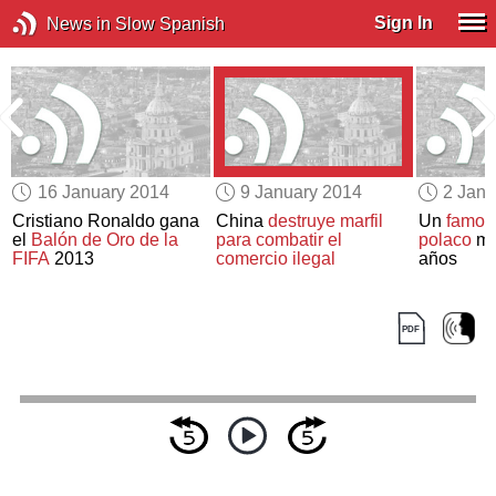
Sign In
News in Slow Spanish
16 January 2014
9 January 2014
2 Janu
Cristiano Ronaldo gana
China
destruye marfil
Un
famos
el
Balón de Oro de la
para combatir el
polaco
mu
FIFA
2013
comercio ilegal
años