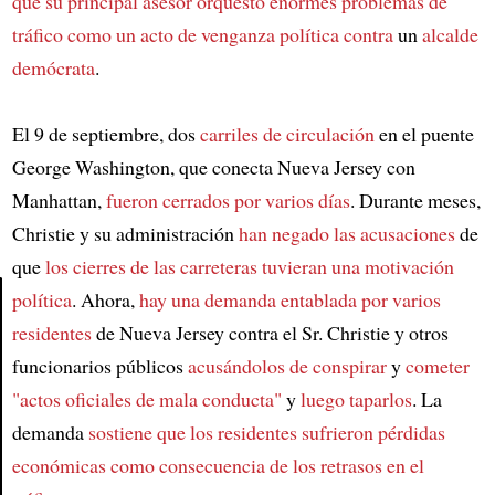
que
su principal asesor orquestó enormes problemas de
tráfico
como un acto de venganza política contra
un
alcalde
demócrata
.
El 9 de septiembre, dos
carriles de circulación
en el puente
George Washington, que conecta Nueva Jersey con
Manhattan,
fueron cerrados por varios días
. Durante meses,
Christie y su administración
han negado las acusaciones
de
que
los cierres de las carreteras
tuvieran una motivación
política
. Ahora,
hay una demanda entablada por varios
residentes
de Nueva Jersey contra el Sr. Christie y otros
Article
funcionarios públicos
acusándolos de conspirar
y
cometer
"actos oficiales de mala conducta"
y
luego taparlos
. La
demanda
sostiene que los residentes sufrieron pérdidas
económicas
como consecuencia de los retrasos en el