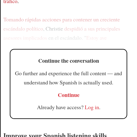
tráfico
.
Tomando rápidas acciones
para contener un creciente
escándalo político
, Christie
despidió a sus principales
asesores implicados
en el escándalo. "
Estoy ave
Continue the conversation
Go further and experience the full content — and
understand how Spanish is actually used.
Continue
Already have access?
Log in
.
Improve your Spanish listening skills