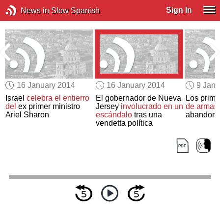
Sign In
News in Slow Spanish
16 January 2014
16 January 2014
9 Janu
Israel
celebra el entierro
El gobernador de Nueva
Los prim
del
ex primer ministro
Jersey
involucrado en un
de armas
Ariel Sharon
escándalo
tras una
abandona
vendetta política