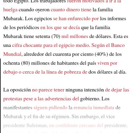
todo Egipto. Los trabajadores
fueron motivados a ir a la
huelga
cuando oyeron
cuanto dinero tiene
la familia
Mubarak. Los egipcios
se han enfurecido por
los informes
de los periódicos
en los que se decía
que la familia
Mubarak tiene setenta (70)
mil millones
de dólares. Esta es
una
cifra chocante
para el egipcio medio
.
Según el Banco
Mundial
, alrededor del cuarenta por ciento (40%) de los
ochenta (80) millones de habitantes del país
viven por
debajo o cerca
de la línea de pobreza de
dos dólares al día.
Article
La oposición
no parece tener
ninguna intención
de dejar las
protestas
pese a las advertencias del
gobierno. Los
manifestantes
siguen pidiendo
la
renuncia inmediata
de
Mubarak y el fin de su régimen. Sin embargo, el vice
presidente Suleiman,
un confidente cercano del
presidente,