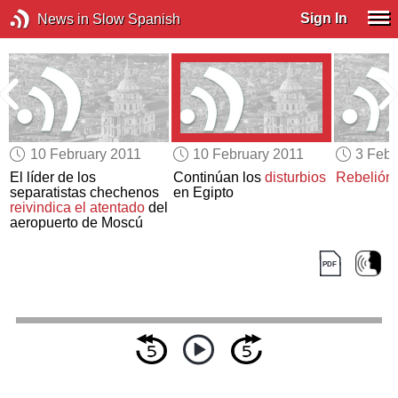
Sign In
News in Slow Spanish
10 February 2011
10 February 2011
3 Febr
El líder de los
Continúan los
disturbios
Rebelión
separatistas chechenos
en Egipto
n
reivindica el atentado
del
aeropuerto de Moscú