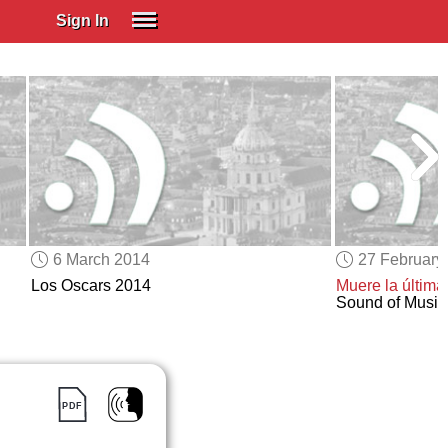
Sign In
SIGN IN
Spanish (Spain)
Spanish (Latino)
SUBSCRIBE
EDUCATIONAL LICENSES
GIFT CARDS
6 March 2014
27 February
OTHER LANGUAGES
Los Oscars 2014
Muere
la últim
Sound of Music
ABOUT US
ADJUST COLORS