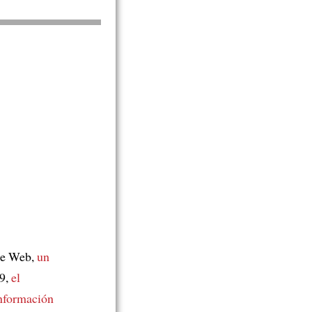
de Web,
un
89,
el
información