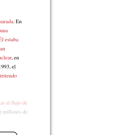
surada
. En
 una
Él estaba
ban
uclear
, en
1993, el
irtiendo
s al flujo de
0) millones de