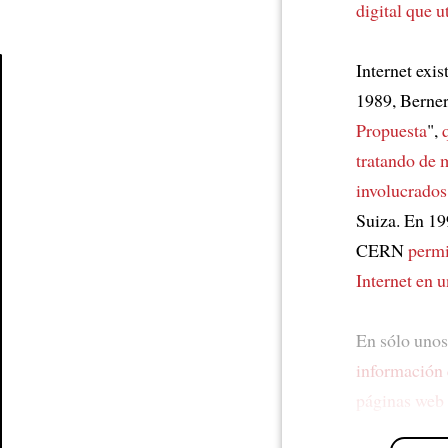
digital
que u
Internet exis
1989, Berne
Article
Propuesta
",
tratando de 
involucrados
Suiza. En 1
CERN
permi
Internet en
u
En sólo unos
información
páginas web