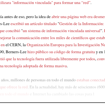
tilizara "información vinculada"
para formar una “red”
.
tía antes de eso, pero la idea de
abrir una página web era desme
rs-Lee
escribió un artículo titulado
"
Gestión de la Información:
que concibió
"
un sistema de información vinculada universal
”.
mejorar la comunicación entre
los miles de científicos que esta
 en
el CERN, la
Organización Europea para la Investigación N
990, Berners-Lee
hizo público su código de forma gratuita
y en 
tió que la tecnología
fuera utilizada libremente por todos
,
conv
na tecnología adoptada de forma masiva
.
 años, millones de personas en todo el mundo
estaban conectada
que ofrece la red
. En la actualidad, hay más de seiscientos (60
 en todo el mundo
e Internet ha cambiado las cosas para l