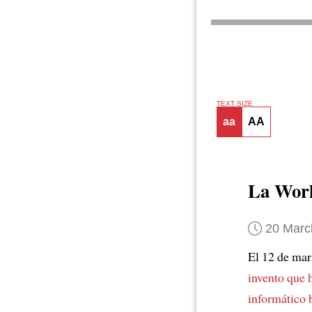
TEXT SIZE
aa
AA
La Wor
20 Marc
El 12 de ma
invento que 
informático 