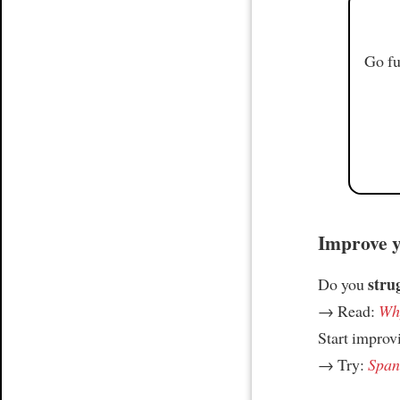
Go fu
Improve yo
stru
Do you
→ Read:
Why
Start improv
→ Try:
Spani