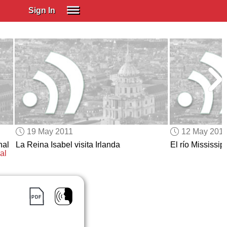
Sign In
SIGN IN
Spanish (Spain)
Spanish (Latino)
SUBSCRIBE
EDUCATIONAL LICENSES
GIFT CARDS
19 May 2011
12 May 201
OTHER LANGUAGES
nal
La Reina Isabel visita Irlanda
El río Mississip
al
ABOUT US
ADJUST COLORS