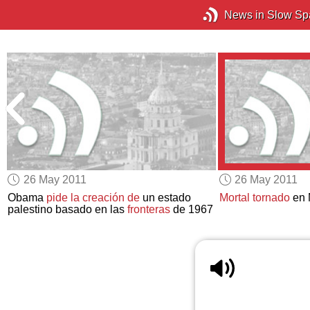
News in Slow Sp
26 May 2011
26 May 2011
Obama
pide la creación de
un estado
Mortal tornado
en 
palestino basado en las
fronteras
de 1967