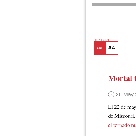
TEXT SIZE
aa
AA
Mortal 
26 May 
El 22 de may
de Missouri.
el tornado m