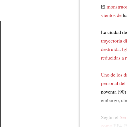
El
monstruos
vientos de
ha
La ciudad de
Article
trayectoria d
destruida
.
Ig
reducidas a 
Uno de los d
personal del 
noventa (90)
embargo, cin
Según el
Ser
como
EF4. Es