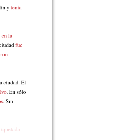
lin y
tenía
 en la
 ciudad
fue
eron
a ciudad. El
alvo
. En sólo
os
. Sin
tiquetada