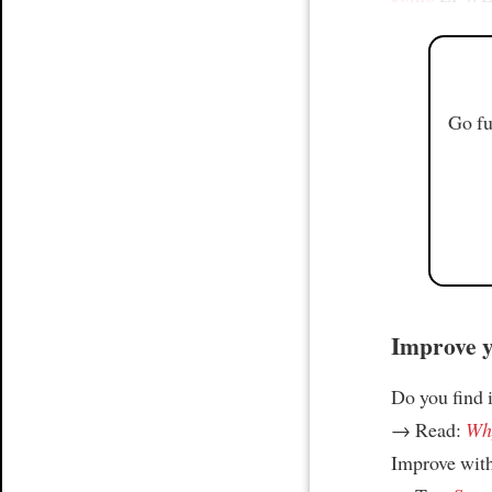
Go fu
Improve yo
Do you find i
→ Read:
Why
Improve wit