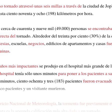
o tornado
atravesó unas seis millas a través de
la ciudad de Jop
sta ciento noventa y ocho (198) kilómetros por hora.
 cerca de cuarenta y nueve mil (49.000) personas
se encontraba
irecta del
tornado. Alrededor del treinta por ciento (30%) de la
lesias
, escuelas,
negocios
, edificios de apartamentos y casas
fu
ruinas
.
años más impactantes
se produjo en el hospital más grande de l
hospital
tenía sólo unos minutos
para poner a los pacientes a s
 minutos, ciento ochenta y tres (183) pacientes
fueron evacuad
co pacientes y un visitante murieron.
vicio Nacional de Meteorología
, la
tormenta
fue previamente e
ta es la segunda calificación más alta
dada a
un tornado.