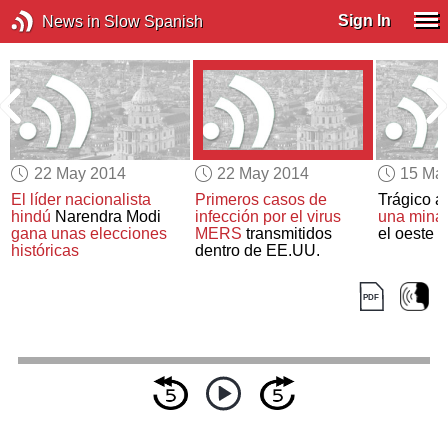
Sign In
News in Slow Spanish
22 May 2014
22 May 2014
15 Ma
El líder nacionalista
Primeros casos de
Trágico a
hindú
Narendra Modi
infección por el virus
una mina
gana unas elecciones
MERS
transmitidos
el oeste 
históricas
dentro de EE.UU.