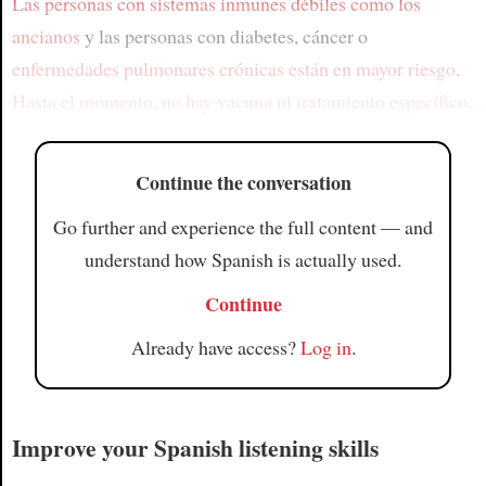
Las personas con sistemas inmunes débiles
como los
ancianos
y las personas con diabetes, cáncer o
enfermedades pulmonares crónicas
están en mayor riesgo
.
Hasta el momento, no hay vacuna
ni tratamiento específico
.
Continue the conversation
Go further and experience the full content — and
understand how Spanish is actually used.
Continue
Already have access?
Log in
.
Improve your Spanish listening skills