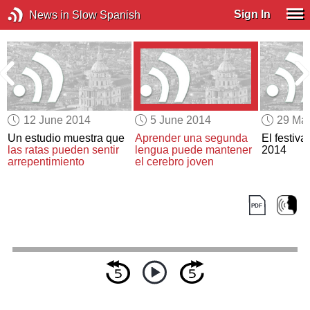
Sign In
News in Slow Spanish
12 June 2014
5 June 2014
29 Ma
Un estudio muestra que
Aprender una segunda
El festiv
las ratas pueden sentir
lengua
puede mantener
2014
arrepentimiento
el cerebro joven