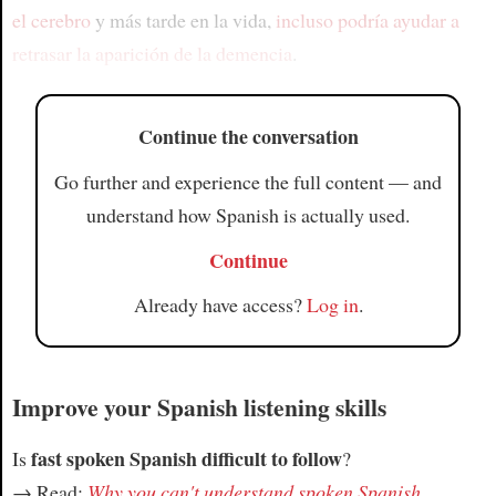
el cerebro
y más tarde en la vida,
incluso podría ayudar a
retrasar la aparición de la demencia
.
Continue the conversation
Go further and experience the full content — and
understand how Spanish is actually used.
Continue
Already have access?
Log in
.
Improve your Spanish listening skills
fast spoken Spanish difficult to follow
Is
?
→ Read:
Why you can't understand spoken Spanish