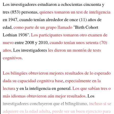
Los investigadores estudiaron a ochocientas cincuenta y
tres (853) personas,
quienes tomaron un test de inteligencia
en 1947, cuando tenían alrededor de once (11) años de
edad,
como parte de un grupo llamado
"Birth Cohort
Lothian 1936".
Los participantes tomaron otro examen de
nuevo
entre 2008 y 2010,
cuando tenían unos setenta (70)
años
. Los investigadores
les dieron un montón de tests
cognitivos
.
Article
Los bilingües obtuvieron mejores resultados de lo esperado
dada su capacidad cognitiva base
,
especialmente en la
lectura
y en la inteligencia en general.
Los que sabían tres o
más idiomas
obtuvieron aún mejor resultados
. Los
investigadores concluyeron que el bilingüismo,
incluso si se
adquiere en la edad adulta
,
puede ser un buen ejercicio para