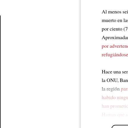
Al menos sei
muerto en la
por ciento 
Article
Aproximadam
por adverten
refugiándose
Hace una se
la ONU, Ban 
la región
par
habido ningu
han prometi
Hamas
que s