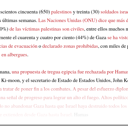
scientos cincuenta (650)
palestinos
y treinta (30)
soldados isra
s últimas semanas.
Las Naciones Unidas (ONU) dice que más d
(70%)
de las víctimas palestinas son civiles
, entre ellos muchos n
ente el cuarenta y cuatro por ciento (44%) de Gaza
se ha vist
cias de evacuación
o
declarado zonas prohibidas
, con miles de 
 en albergues
.
mana,
una propuesta de tregua egipcia fue rechazada por Hama
Ki-moon, y el secretario de Estado de Estados Unidos, John Ke
a tratar de poner fin a los combates
.
A pesar del esfuerzo diplo
na señal de progreso
para lograr un alto el fuego
.
Altos político
do no abandonar Gaza
hasta que Israel haya destruido todos los
e extienden desde Gaza hasta Israel
. Hamas