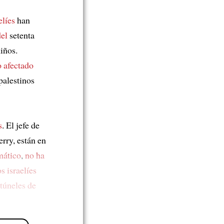
elíes
han
el
setenta
iños.
o afectado
palestinos
s
. El jefe de
rry, están en
mático
,
no ha
s israelíes
 túneles de