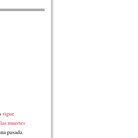
s
sigue
 las muertes
ana pasada.