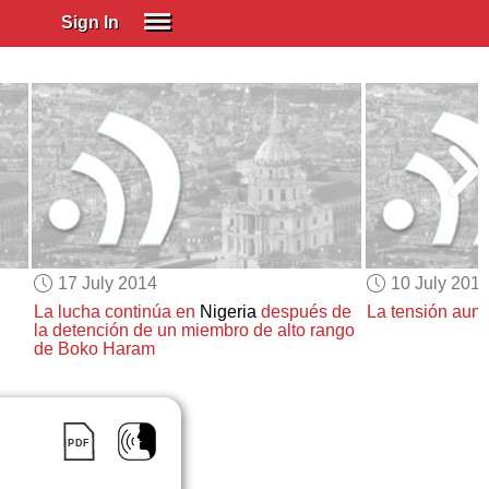
Sign In
SIGN IN
Spanish (Spain)
Spanish (Latino)
SUBSCRIBE
EDUCATIONAL LICENSES
GIFT CARDS
17 July 2014
10 July 201
OTHER LANGUAGES
La lucha continúa en
Nigeria
después de
La tensión aum
la detención de un miembro de alto rango
ABOUT US
de Boko Haram
ADJUST COLORS