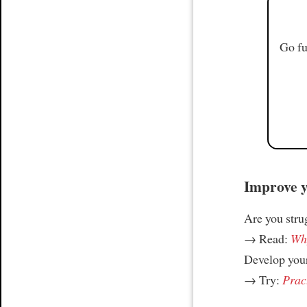
Go fu
Improve yo
Are you stru
→ Read:
Why
Develop your
→ Try:
Prac