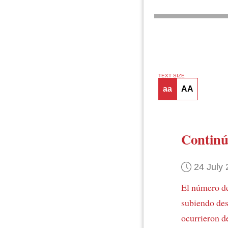
TEXT SIZE
aa
AA
Continú
24 July
El número de
subiendo des
ocurrieron
d