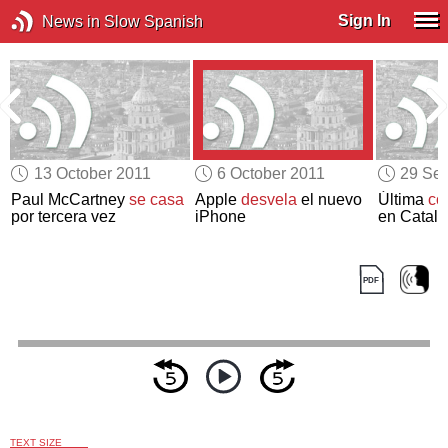
Sign In
News in Slow Spanish
13 October 2011
6 October 2011
29 Se
Paul McCartney
se casa
Apple
desvela
el nuevo
Última
co
por tercera vez
iPhone
en Catal
TEXT SIZE