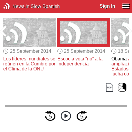
Sign In
News in Slow Spanish
25 September 2014
25 September 2014
18 Se
a
Los líderes mundiales se
Escocia vota “no” a la
Obama
a
reúnen en
la Cumbre por
independencia
ampliació
el Clima de la ONU
Estados 
lucha con