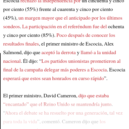
Escocia
rechazó la independencia por
un cincuenta y cinco
por ciento (55%) frente al cuarenta y cinco por ciento
(45%),
un margen mayor que
el anticipado por los últimos
sondeos
.
La participación en el referéndum fue del
ochenta
y cinco por ciento (85%).
Poco después de conocer los
resultados finales
, el primer ministro de Escocia, Alex
Salmond, dijo que
aceptó la derrota
y
llamó a la unidad
nacional
. Él dijo: “
Los partidos unionistas prometieron
al
final de la campaña
delegar más poderes a Escocia
. Escocia
Article
esperará que estos sean honrados
en curso rápido
”.
El primer ministro, David Cameron,
dijo que estaba
“encantado” que
el Reino Unido se mantendría junto
.
“
Ahora el debate se ha resuelto por una generación
,
tal vez
para toda la vida
”, comentó. Cameron dijo que
los