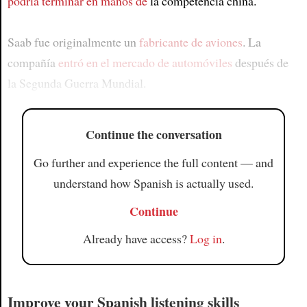
podría terminar en manos de
la competencia china.
Saab fue originalmente un
fabricante de aviones
. La
compañía
entró en el mercado de automóviles
después de
la Segunda Guerra Mundial.
Continue the conversation
Go further and experience the full content — and
understand how Spanish is actually used.
Continue
Already have access?
Log in
.
Improve your Spanish listening skills