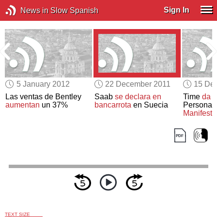
Sign In
News in Slow Spanish
5 January 2012
22 December 2011
15 De
Las ventas de Bentley
Saab
se declara en
Time
da a
aumentan
un 37%
bancarrota
en Suecia
Persona d
Manifesta
TEXT SIZE