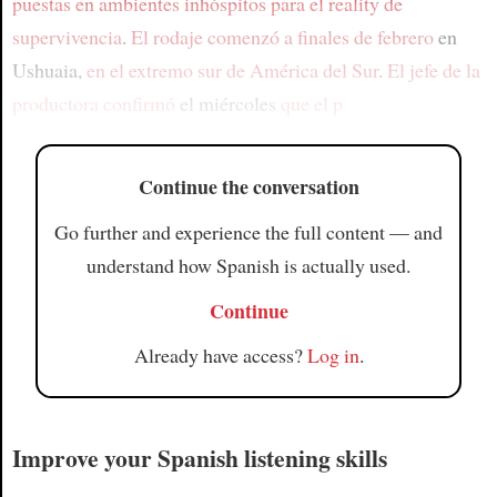
puestas en ambientes inhóspitos
para el reality de
supervivencia
.
El rodaje comenzó a finales de febrero
en
Ushuaia,
en el extremo sur de América del Sur
.
El jefe de la
productora confirmó
el miércoles
que el p
Continue the conversation
Go further and experience the full content — and
understand how Spanish is actually used.
Continue
Already have access?
Log in
.
Improve your Spanish listening skills