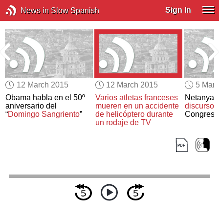
Sign In
News in Slow Spanish
12 March 2015
12 March 2015
5 Mar
Obama habla en el 50º
Varios atletas franceses
Netanya
i
aniversario del
mueren en un accidente
discurso a
“
Domingo Sangriento
”
de helicóptero
durante
Congreso
un rodaje de TV