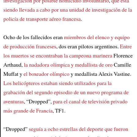
investigación
por posible homicidio involuntario
,
que está
siendo llevada a cabo por una unidad de investigación de
la
policía de transporte aéreo francesa
.
Ocho de los fallecidos eran
miembros del elenco y equipo
de producción franceses
, dos eran pilotos argentinos.
Entre
los muertos se encontraban la campeona marinera
Florence
Arthaud,
la nadadora olímpica y medallista de oro
Camille
Muffat y
el boxeador olímpico
y medallista Alexis Vastine.
Los helicópteros estaban siendo utilizados para
la
Article
grabación del segundo episodio de
un nuevo programa de
aventuras
, “Dropped”,
para el canal de televisión privado
más grande de Francia
, TF1.
“Dropped”
seguía a ocho estrellas del deporte
que fueron