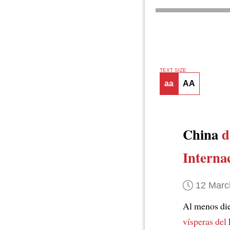
TEXT SIZE
aa
AA
China
d
Interna
12 Marc
Al menos di
vísperas del