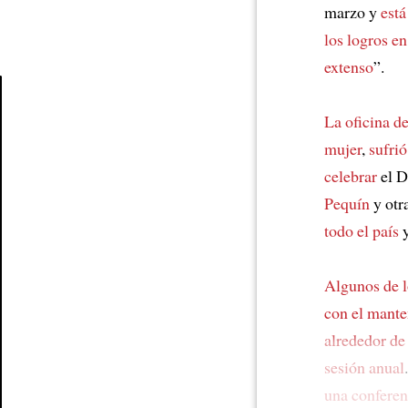
marzo y
est
los logros e
extenso
”.
La oficina d
Article
mujer
,
sufrió
celebrar
el D
Pequín
y otr
todo el país
Algunos de l
con
el mante
alrededor de
sesión anual
una conferen