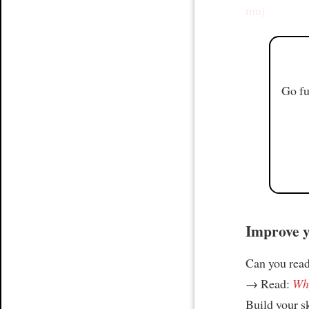
muj
Go fu
Improve yo
Can you read
→ Read:
Why
Build your s