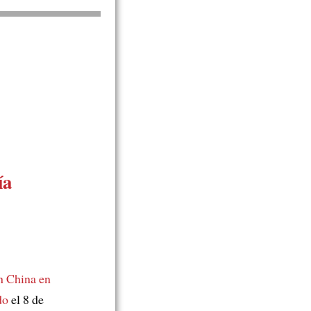
ía
n China en
do
el 8 de