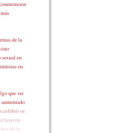
a conmemorar
 más
temas de la
visto
o sexual en
ministas en
algo que ver
ía aumentado
s celebró su
ncluyeron
chos de la