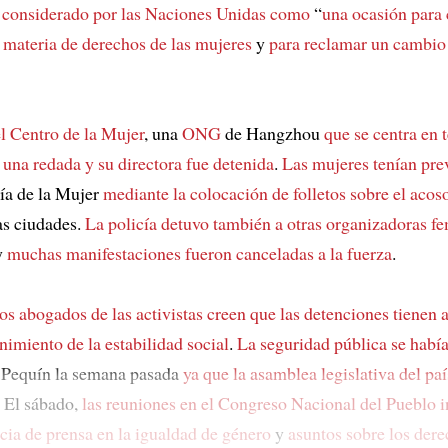
á considerado por las Naciones Unidas como
“
una ocasión par
n materia de derechos de las mujeres
y
para reclamar un cambio
el Centro de la Mujer
, una
ONG
de Hangzhou
que se centra en 
 una redada y su directora fue detenida
.
Las mujeres tenían pre
ía de la Mujer
mediante la colocación de folletos sobre
el acos
as ciudades.
La policía detuvo también a otras organizadoras fe
y
muchas manifestaciones fueron canceladas a la fuerza
.
os abogados de las activistas creen que
las detenciones tienen 
nimiento de la estabilidad social
.
La seguridad pública se hab
Pequín la semana pasada
ya que la asamblea legislativa del paí
. El sábado,
las reuniones en el Congreso Nacional del Pueblo
i
cia de prensa en la igualdad de género
y
asuntos sobre los dere