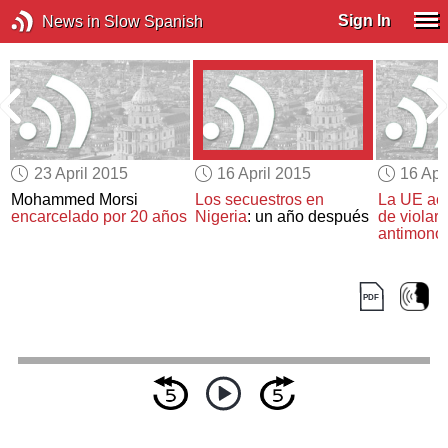
Sign In
News in Slow Spanish
23 April 2015
16 April 2015
16 Apr
Mohammed Morsi
Los secuestros en
La UE ac
encarcelado por 20 años
Nigeria
: un año después
de
violar 
antimonop