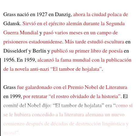
Grass nació en 1927 en Danzig,
ahora la ciudad polaca de
Gdansk.
Sirvió en el ejército alemán durante la Segunda
Guerra Mundial
y
pasó varios meses en un campo de
prisioneros estadounidense
.
Más tarde estudió escultura
en
Düsseldorf y Berlín y
publicó su primer libro de poesía
en
1956. En 1959,
alcanzó la fama mundial con la publicación
de
la novela anti-nazi “El tambor de hojalata”
.
Article
Grass
fue galardonado con el Premio Nobel de Literatura
en 1999,
por retratar “el rostro olvidado de la historia”
. El
comité del Nobel dijo: “El tambor de hojalata” era “
como si
se le hubiera concedido a la literatura alemana un nuevo
comienzo
después de décadas de destrucción lingüística y
moral
”.