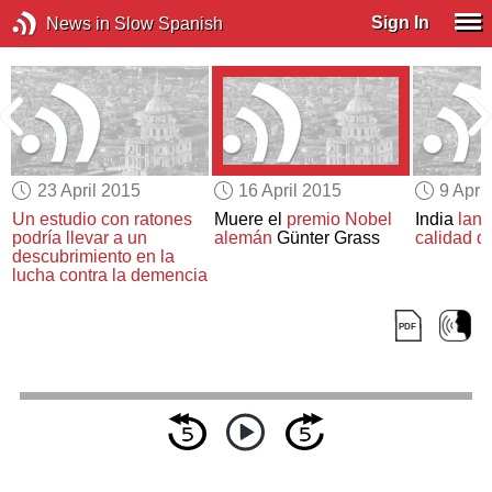
Sign In
News in Slow Spanish
23 April 2015
16 April 2015
9 Apri
o
Un estudio con ratones
Muere el
premio Nobel
India
lanz
podría llevar a un
alemán
Günter Grass
calidad de
descubrimiento
en la
lucha contra la demencia