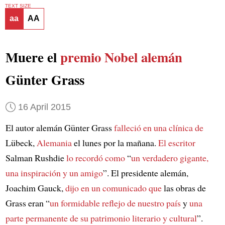
TEXT SIZE
aa
AA
Muere el
premio Nobel alemán
Günter Grass
16 April 2015
El autor alemán Günter Grass
falleció en una clínica de
Lübeck,
Alemania
el lunes por la mañana.
El escritor
Salman Rushdie
lo recordó como
“
un verdadero gigante,
una inspiración y un amigo
”. El presidente alemán,
Joachim Gauck,
dijo en un comunicado que
las obras de
Grass eran “
un formidable reflejo de nuestro país
y
una
parte permanente de su patrimonio literario y cultural
”.